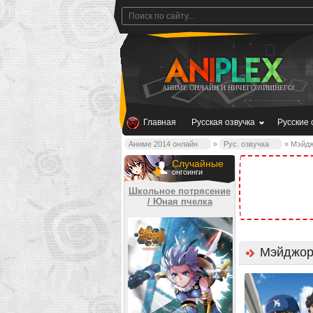
АНИМЕ ОНЛАЙН И НИЧЕГО ЛИШНЕГО!
Главная
Русская озвучка
Русские 
Аниме 2014 онлайн
»
Рус. озвучка
» Мэйдж
Случайные
онгоинги
Школьное потрясение
/ Юная пчелка
Мэйджор