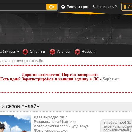
Регистрация
Забыли пасс.?
субтитры
Онгоинги
Анонсы
Новости
ор 3 сезон смотреть онлайн
Дорогие посетители! Портал заморожен.
Есть идеи? Зарегистрируйся и напиши админу в ЛС -
Sepherot
.
 3 сезон онлайн
Дата выхода:
2007
Режисер:
Касай Кэнъити
В избранное! (Д
Автор оригинала:
Мицуда Такуя
зарегистрирова
пользователей.)
Жанр:
спорт, драма