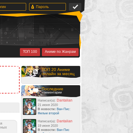
ТОП 100
Аниме по Жанрам
ТОП 20 Аниме
онлайн за месяц
Последние
комментарии
Dantalian
Написал(а):
21 июня 2020
В новости:
Ван-Пис:
Фильм второй
Dantalian
Написал(а):
ля
19 июня 2020
нных
В новости:
Ван-Пис