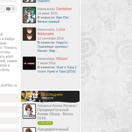
(пайлот)
0
Dantalian
Написал(а):
19 июня 2020
В новости:
Ван-Пис:
Фильм первый
Luiza
Написал(а):
Watanabe
ой
12 сентября 2016
ы в Кайдо
В новости:
Наруто:
ьным
Ураганные хроники /
о. "Начать
Naruto: Ship ...
 чтобы
ть клуб.
ihtizavr
Написал(а):
кой, самая
7 июля 2016
игре в
В новости:
Усио и Тора 2
йсболу
сезон Ушио и Тора [2016]
AniPlex.ru
Последние
новости
Advance Anime Review /
Предварительный
Аниме Обзор - Весна
2016.
5-04-2016
Предварительный