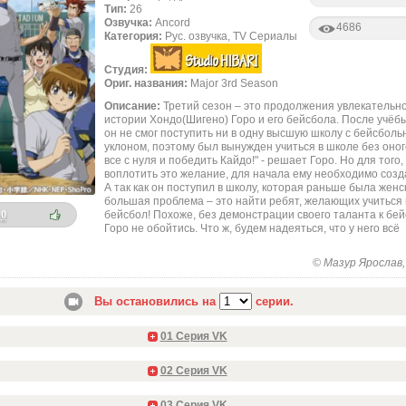
Тип:
26
Озвучка:
Ancord
4686
Категория:
Рус. озвучка, TV Сериалы
Студия:
Ориг. названия:
Major 3rd Season
Описание:
Третий сезон – это продолжения увлекательн
истории Хондо(Шигено) Горо и его бейсбола. После учёб
он не смог поступить ни в одну высшую школу с бейсбол
уклоном, поэтому был вынужден учиться в школе без оног
все с нуля и победить Кайдо!" - решает Горо. Но для того,
воплотить это желание, для начала ему необходимо созда
А так как он поступил в школу, которая раньше была женс
большая проблема – это найти ребят, желающих учиться 
бейсбол! Похоже, без демонстрации своего таланта к бе
0
Горо не обойтись. Что ж, будем надеяться, что у него всё
© Мазур Ярослав, 
Вы остановились на
серии.
01 Серия VK
02 Серия VK
03 Серия VK