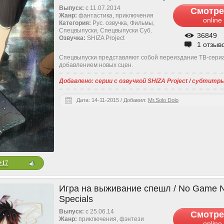
Выпуск:
c 11.07.2014
Смотре
Жанр:
фантастика, приключения
online
Категория:
Рус. озвучка, Фильмы,
Спецвыпуски, Спецвыпуски Cуб.
36849
Озвучка:
SHIZA Project
1 отзыв
Спецвыпуски представляют собой переиздание ТВ-сери
добавлением новых сцен.
Добавлено: серии с озвучкой SHIZA Project / субтитр
Дата: 14-11-2015 / Добавил:
Mr.Solo Dolo
+17
Игра на выживание спешл / No Game N
Specials
Выпуск:
с 25.06.14
Смотре
Жанр:
приключения, фэнтези
online