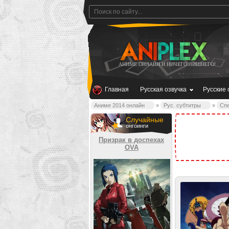
АНИМЕ ОНЛАЙН И НИЧЕГО ЛИШНЕГО!
Главная
Русская озвучка
Русские 
Аниме 2014 онлайн
»
Рус. субтитры
»
Спе
Случайные
онгоинги
Призрак в доспехах
OVA