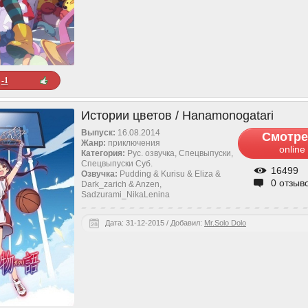
-1
Истории цветов / Hanamonogatari
Выпуск:
16.08.2014
Смотре
Жанр:
приключения
online
Категория:
Рус. озвучка, Спецвыпуски,
Спецвыпуски Cуб.
16499
Озвучка:
Pudding & Kurisu & Eliza &
0 отзыв
Dark_zarich & Anzen,
Sadzurami_NikaLenina
Дата: 31-12-2015 / Добавил:
Mr.Solo Dolo