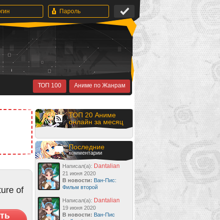
ТОП 100
Аниме по Жанрам
ТОП 20 Аниме
онлайн за месяц
Последние
комментарии
Dantalian
Написал(а):
21 июня 2020
В новости:
Ван-Пис:
Фильм второй
ure of
Dantalian
Написал(а):
19 июня 2020
ть
В новости:
Ван-Пис