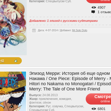
Категория:
Спецвыпуски Cуб.
4907
1 отзыв
Добавлено: 1 эпизод с русскими субтитрами
Дата: 4-07-2014 / Добавил:
Mr.Solo Dolo
+42
Эпизод Мерри: История об еще одном
Накама / One Piece: Episode of Merry -
Hitori no Nakama no Monogatari / Episod
Merry: The Tale of One More Friend
Выпуск:
24.08.2013
Смотре
Жанр:
приключения, комедия,
online
фэнтези, сёнэн
Категория:
Рус. озвучка, Спецвыпуски,
6801
Спецвыпуски Cуб.