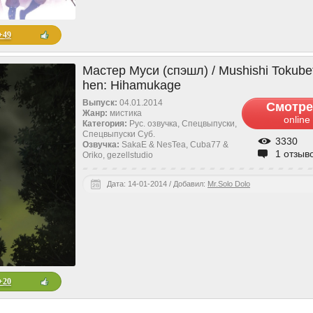
+49
Мастер Муси (спэшл) / Mushishi Tokube
hen: Hihamukage
Выпуск:
04.01.2014
Смотре
Жанр:
мистика
online
Категория:
Рус. озвучка, Спецвыпуски,
Спецвыпуски Cуб.
3330
Озвучка:
SakaE & NesTea, Cuba77 &
1 отзыв
Oriko, gezellstudio
Дата: 14-01-2014 / Добавил:
Mr.Solo Dolo
+20