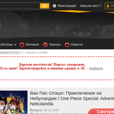
Регистрация
Забыли пасс.?
субтитры
Онгоинги
Анонсы
Новости
цвыпуски Cуб.
смотреть онлайн
Дорогие посетители! Портал заморожен.
Есть идеи? Зарегистрируйся и напиши админу в ЛС -
Sepherot
.
Ван Пис Спэшл: Приключения на
Небуландии / One Piece Special: Advent
Nebulandia
Выпуск:
19.12.2015
Смотре