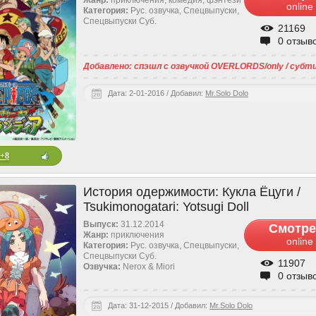
Жанр:
приключения, комедия, фэнтези
online
Категория:
Рус. озвучка, Спецвыпуски,
Спецвыпуски Cуб.
21169
0 отзыв
Добавлено: спэшл с озвучкой OVERLORDS/only / суб
Дата: 2-01-2016 / Добавил:
Mr.Solo Dolo
+8
История одержимости: Кукла Ёцуги /
Tsukimonogatari: Yotsugi Doll
Выпуск:
31.12.2014
Смотре
Жанр:
приключения
online
Категория:
Рус. озвучка, Спецвыпуски,
Спецвыпуски Cуб.
11907
Озвучка:
Nerox & Miori
0 отзыв
Дата: 31-12-2015 / Добавил:
Mr.Solo Dolo