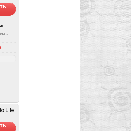
ть
ов
ала с
ы
o Life
ть