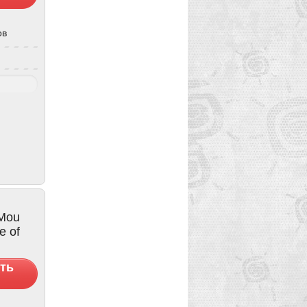
ов
 Mou
e of
ть