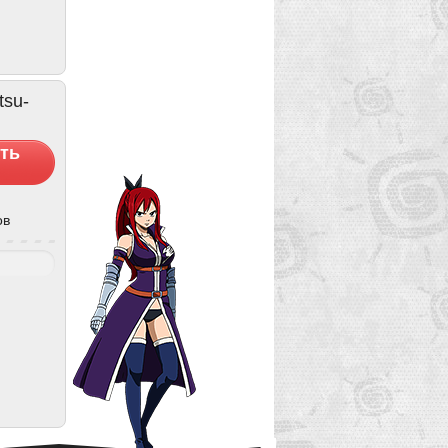
tsu-
ть
ов