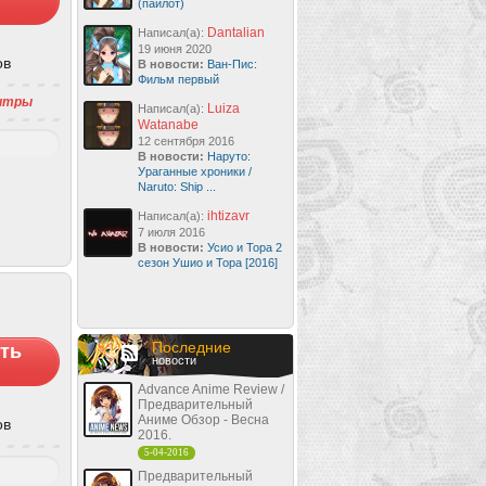
(пайлот)
Dantalian
Написал(а):
19 июня 2020
ов
В новости:
Ван-Пис:
Фильм первый
титры
Luiza
Написал(а):
Watanabe
12 сентября 2016
В новости:
Наруто:
Ураганные хроники /
Naruto: Ship ...
ihtizavr
Написал(а):
7 июля 2016
В новости:
Усио и Тора 2
сезон Ушио и Тора [2016]
Последние
ть
новости
Advance Anime Review /
Предварительный
Аниме Обзор - Весна
ов
2016.
5-04-2016
Предварительный