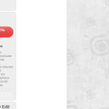
ть
ов
х
 разными
ром
,
бу обычно
и
 его
Цубаса
лотой
ми.
 Edit