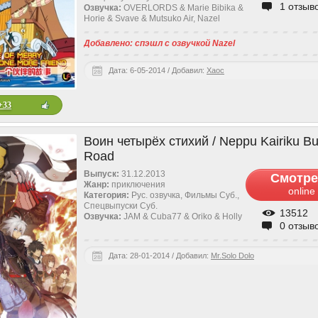
1 отзыв
Озвучка:
OVERLORDS & Marie Bibika &
Horie & Svave & Mutsuko Air, Nazel
Добавлено: спэшл с озвучкой Nazel
Дата: 6-05-2014 / Добавил:
Xaoc
+33
Воин четырёх стихий / Neppu Kairiku Bu
Road
Выпуск:
31.12.2013
Смотре
Жанр:
приключения
online
Категория:
Рус. озвучка, Фильмы Суб.,
Спецвыпуски Cуб.
13512
Озвучка:
JAM & Cuba77 & Oriko & Holly
0 отзыв
Дата: 28-01-2014 / Добавил:
Mr.Solo Dolo