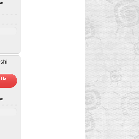
ов
shi
ть
ов