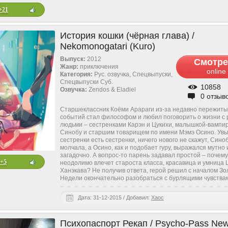
+21
История кошки (чёрная глава) /
Nekomonogatari (Kuro)
Выпуск:
2012
Смотре
Жанр:
приключения
online
Категория:
Рус. озвучка, Спецвыпуски,
Спецвыпуски Cуб.
10858
Озвучка:
Zendos & Eladiel
0 отзыв
Старшеклассник Коёми Арараги из-за недавно пережиты
событий стал философом и любил поговорить о жизни с
людьми – сестренками Карэн и Цукихи, малышкой-вампи
Синобу и старшим товарищем по имени Мэмэ Осино. Увы
сестренки есть сестренки, ничего нового не скажут, Сино
молчала, а Осино, как и подобает гуру, выражался мутно 
загадочно. А вопрос-то парень задавал простой – почему
+5
неодолимо влечет староста класса, красавица и умница 
Ханэкава? Не получив ответа, герой решил с началом Зо
Недели окончательно разобраться с бурлящими чувства
Дата: 31-12-2015 / Добавил:
Xaoc
Психопаспорт Рекап / Psycho-Pass New