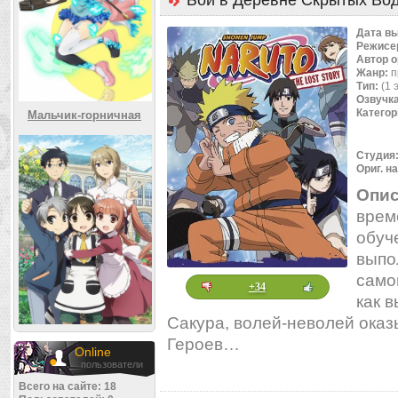
Бой в Деревне Скрытых Во
Дата в
Режисе
Автор 
Жанр:
п
Тип:
(1 
Озвучк
Категор
Мальчик-горничная
Студия
Ориг. н
Опис
врем
обуч
выпо
само
+34
как 
Сакура, волей-неволей оказ
Героев…
Online
пользователи
Всего на сайте: 18