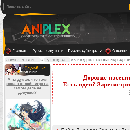
АНИМЕ ОНЛАЙН И НИЧЕГО ЛИШНЕГО!
Главная
Русская озвучка
Русские субтитры
Онгоинги
Аниме 2014 онлайн
»
Рус. озвучка
» Бой в Деревне Скрытых Водопадов с
Случайные
онгоинги
Дорогие посети
А ты думал, что твоя
Есть идеи? Зарегистр
жена в онлайн-игре на
самом деле не
девушка?