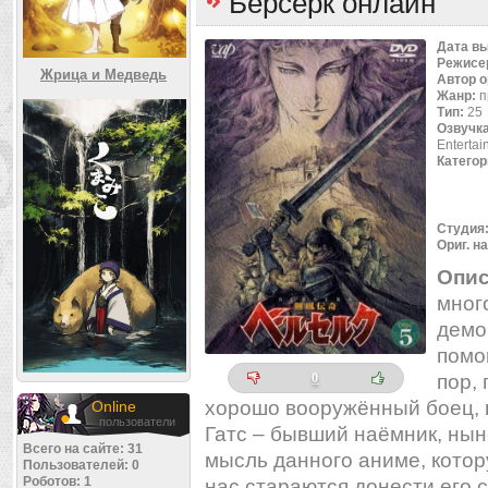
Берсерк онлайн
Дата в
Режисе
Жрица и Медведь
Автор 
Жанр:
п
Тип:
25
Озвучк
Entertai
Категор
Студия
Ориг. н
Опис
мног
демо
помо
пор,
0
хорошо вооружённый боец,
Online
пользователи
Гатс – бывший наёмник, нын
Всего на сайте: 31
мысль данного аниме, котор
Пользователей: 0
Роботов: 1
нас стараются донести его 