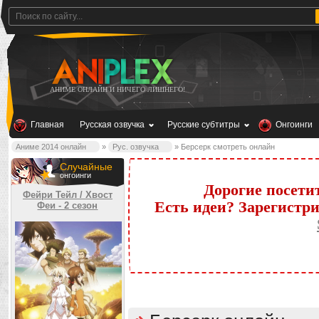
АНИМЕ ОНЛАЙН И НИЧЕГО ЛИШНЕГО!
Главная
Русская озвучка
Русские субтитры
Онгоинги
Аниме 2014 онлайн
»
Рус. озвучка
» Берсерк смотреть онлайн
Случайные
онгоинги
Дорогие посети
Фейри Тейл / Хвост
Есть идеи? Зарегистр
Феи - 2 сезон