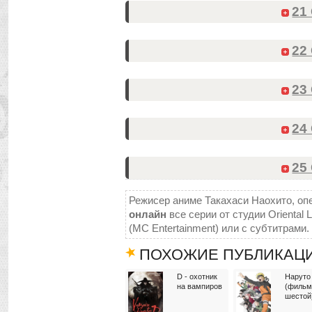
21
22
23
24
25
Режисер аниме Такахаси Наохито, опе
онлайн
все серии от студии Oriental 
(MC Entertainment) или с субтитрами.
ПОХОЖИЕ ПУБЛИКАЦ
D - охотник
Наруто
на вампиров
(фильм
шестой