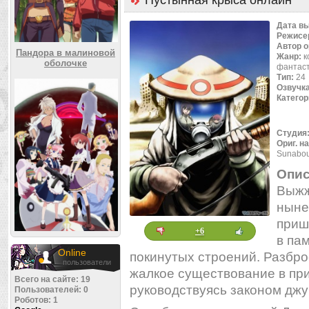
Пустынная крыса онлайн
Дата в
Режисе
Автор 
Пандора в малиновой
Жанр:
к
оболочке
фантас
Тип:
24
Озвучк
Категор
Студия
Ориг. н
Sunabo
Опис
Выжж
ныне
приш
+6
в па
Online
покинутых строений. Разбр
пользователи
жалкое существование в пр
Всего на сайте: 19
руководствуясь законом джун
Пользователей: 0
Роботов: 1