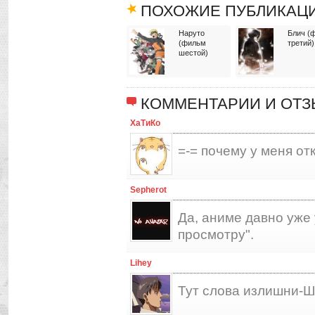
ПОХОЖИЕ ПУБЛИКАЦ
Наруто
Блич (
(фильм
третий)
шестой)
КОММЕНТАРИИ И ОТ
ХаТиКо
=-= почему у меня о
Sepherot
Да, аниме давно уже 
просмотру".
Lihey
Тут слова излишни-Ш