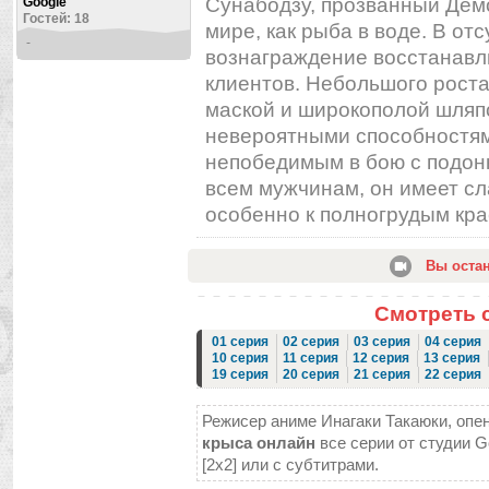
Сунабодзу, прозванный Демо
Google
Гостей: 18
мире, как рыба в воде. В от
-
вознаграждение восстанавл
клиентов. Небольшого рост
маской и широкополой шляп
невероятными способностям
непобедимым в бою с подонк
всем мужчинам, он имеет сл
особенно к полногрудым красо
Вы оста
Смотреть 
01 серия
02 серия
03 серия
04 серия
10 серия
11 серия
12 серия
13 серия
19 серия
20 серия
21 серия
22 серия
Режисер аниме Инагаки Такаюки, опен
крыса онлайн
все серии от студии G
[2x2] или с субтитрами.