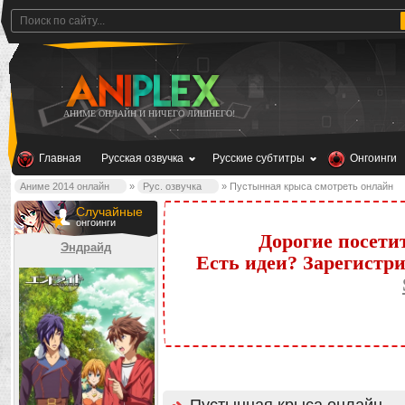
АНИМЕ ОНЛАЙН И НИЧЕГО ЛИШНЕГО!
Главная
Русская озвучка
Русские субтитры
Онгоинги
Аниме 2014 онлайн
»
Рус. озвучка
» Пустынная крыса смотреть онлайн
Случайные
онгоинги
Дорогие посети
Эндрайд
Есть идеи? Зарегистр