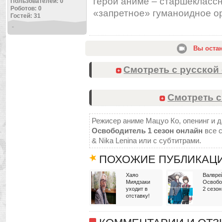
герой аниме – старшеклассн
Пользователей: 0
Роботов: 0
«запретное» гуманоидное 
Гостей: 31
-
Вы оста
Смотреть с русской 
Смотреть с
Режисер аниме Мацуо Ко, опенинг и д
Освободитель 1 сезон онлайн
все с
& Nika Lenina или с субтитрами.
ПОХОЖИЕ ПУБЛИКАЦ
Хаяо
Валвре
Миядзаки
Освобо
уходит в
2 сезон
отставку!