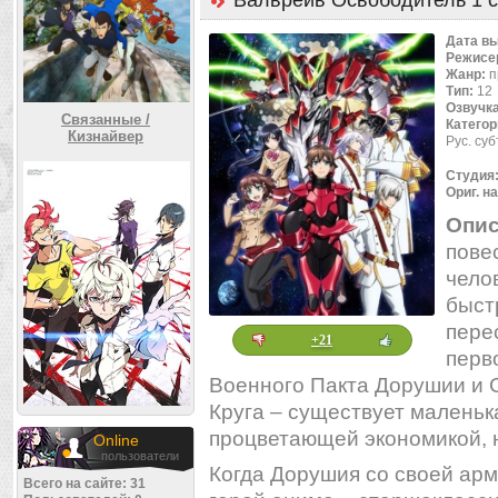
Валврейв Освободитель 1 с
Дата в
Режисе
Жанр:
п
Тип:
12
Озвучк
Связанные /
Категор
Кизнайвер
Рус. су
Студия
Ориг. н
Опис
пове
чело
быст
пере
+21
перв
Военного Пакта Дорушии и 
Круга – существует маленьк
процветающей экономикой, 
Online
пользователи
Когда Дорушия со своей арм
Всего на сайте: 31