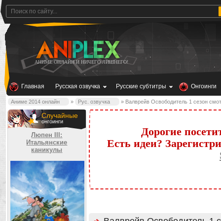
АНИМЕ ОНЛАЙН И НИЧЕГО ЛИШНЕГО!
Главная
Русская озвучка
Русские субтитры
Онгоинги
Аниме 2014 онлайн
»
Рус. озвучка
» Валврейв Освободитель 1 сезон смо
Случайные
онгоинги
Дорогие посети
Люпен III:
Есть идеи? Зарегистр
Итальянские
каникулы