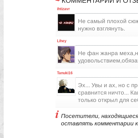
КОММЕНТАРИИ И ОТ
ihtizavr
Не самый плохой сюж
нужно взглянуть.
Lihey
Не фан жанра меха,но
удовольствием,обяза
Tanuki16
Эх... Увы и ах, но с 
сравнится ничто... Ка
только открыл для се
Посетители, находящиеся
оставлять комментарии к 