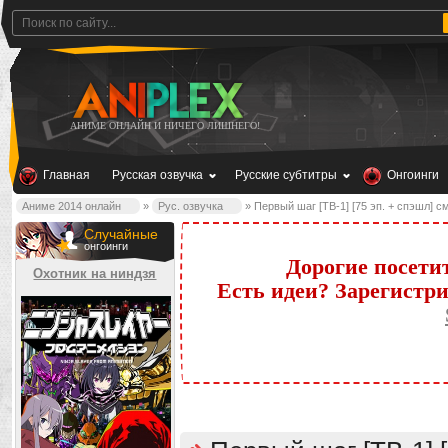
АНИМЕ ОНЛАЙН И НИЧЕГО ЛИШНЕГО!
Главная
Русская озвучка
Русские субтитры
Онгоинги
Аниме 2014 онлайн
»
Рус. озвучка
» Первый шаг [ТВ-1] [75 эп. + спэшл] с
Случайные
онгоинги
Дорогие посети
Охотник на ниндзя
Есть идеи? Зарегистр