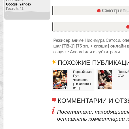
Роботов: 2
Google
,
Yandex
Гостей: 42
Смотреть
-
Режисер аниме Нисимура Сатоси, опен
шаг [ТВ-1] [75 эп. + спэшл] онлайн
в
озвучке Ancord или с субтитрами.
ПОХОЖИЕ ПУБЛИКАЦ
Первый шаг:
Первый
Путь
OVA
чемпиона
[ТВ-спэшл 1
из 1]
КОММЕНТАРИИ И ОТ
Посетители, находящиеся
оставлять комментарии к 