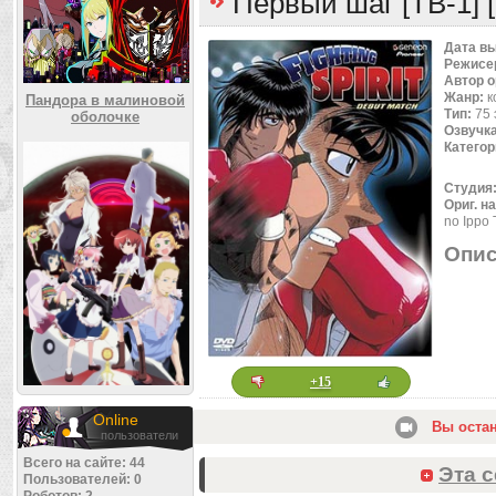
Первый шаг [ТВ-1] [
Дата в
Режисе
Автор 
Жанр:
к
Пандора в малиновой
Тип:
75 
оболочке
Озвучк
Категор
Студия
Ориг. н
no Ippo 
Опис
+15
Online
Вы оста
пользователи
Всего на сайте: 44
Эта с
Пользователей: 0