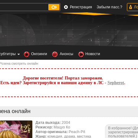
Регистрация
Забыли пасс.?
субтитры
Онгоинги
Анонсы
Новости
Розена смотреть онлайн
Дорогие посетители! Портал заморожен.
Есть идеи? Зарегистрируйся и напиши админу в ЛС -
Sepherot
.
зена онлайн
Дата выхода:
2004
Режисер:
Мацуо Ко
В избранное! (Д
Автор оригинала:
Peach-Pit
зарегистрирова
пользователей.)
Жанр:
комедия, драма, мистика