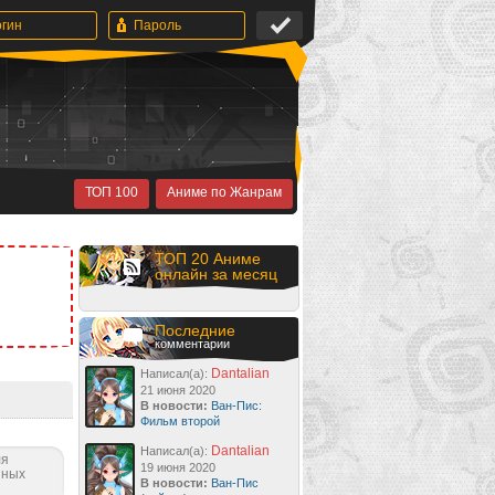
ТОП 100
Аниме по Жанрам
ТОП 20 Аниме
онлайн за месяц
Последние
комментарии
Dantalian
Написал(а):
21 июня 2020
В новости:
Ван-Пис:
Фильм второй
Dantalian
Написал(а):
ля
19 июня 2020
нных
В новости:
Ван-Пис