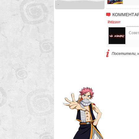
-
КОММЕНТАР
ihtizavr
Сове
Посетители, н