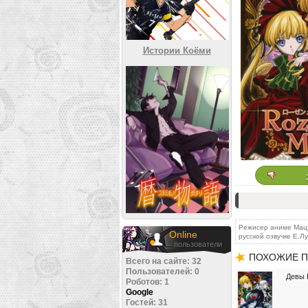
Истории Коёми
Режисер аниме Мацу
Online
русской озвучке Е.Л
пользователи
ПОХОЖИЕ П
Всего на сайте: 32
Пользователей: 0
Девы 
Роботов: 1
Google
Гостей: 31