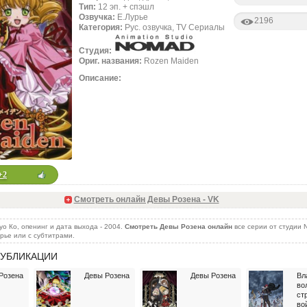
Тип:
12 эп. + спэшл
Озвучка:
Е.Лурье
2196
Категория:
Рус. озвучка, TV Сериалы
Студия:
Ориг. названия:
Rozen Maiden
Описание:
+2
Смотреть онлайн Девы Розена - VK
о Ко, опенинг и дата выхода - 2004.
Смотреть Девы Розена онлайн
все серии от студии 
урье или с субтитрами.
УБЛИКАЦИИ
Розена
Девы Розена
Девы Розена
Вл
во
ст
во