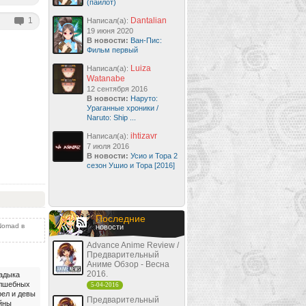
(пайлот)
1
Dantalian
Написал(а):
19 июня 2020
В новости:
Ван-Пис:
Фильм первый
Luiza
Написал(а):
Watanabe
12 сентября 2016
В новости:
Наруто:
Ураганные хроники /
Naruto: Ship ...
ihtizavr
Написал(а):
7 июля 2016
В новости:
Усио и Тора 2
сезон Ушио и Тора [2016]
Последние
Nomad в
новости
Advance Anime Review /
Предварительный
Аниме Обзор - Весна
2016.
адыка
лшебных
5-04-2016
рел и девы
Предварительный
йны