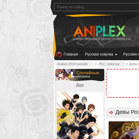
АНИМЕ ОНЛАЙН И НИЧЕГО ЛИШНЕГО!
Главная
Русская озвучка
Русские 
Аниме 2014 онлайн
»
Рус. озвучка
» Девы 
Случайные
онгоинги
Дни
Девы Ро