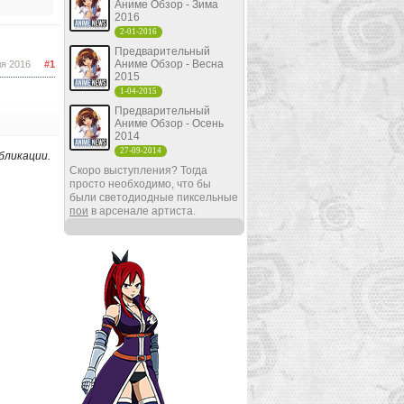
Аниме Обзор - Зима
2016
2-01-2016
Предварительный
Аниме Обзор - Весна
ля 2016
#1
2015
1-04-2015
Предварительный
Аниме Обзор - Осень
2014
27-09-2014
бликации.
Скоро выступления? Тогда
просто необходимо, что бы
были светодиодные пиксельные
пои
в арсенале артиста.