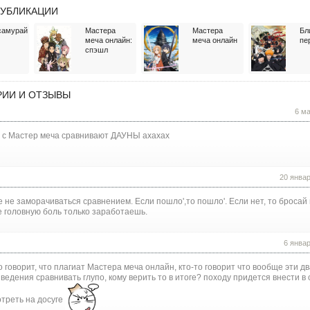
УБЛИКАЦИИ
самурай
Мастера
Мастера
Бл
меча онлайн:
меча онлайн
пе
спэшл
ИИ И ОТЗЫВЫ
6 м
 с Мастер меча сравнивают ДАУНЫ ахахах
20 янва
 не заморачиваться сравнением. Если пошло',то пошло'. Если нет, то бросай
 головную боль только заработаешь.
6 янва
о говорит, что плагиат Мастера меча онлайн, кто-то говорит что вообще эти д
ведения сравнивать глупо, кому верить то в итоге? походу придется внести в 
треть на досуге