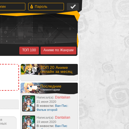
ТОП 100
Аниме по Жанрам
ТОП 20 Аниме
онлайн за месяц
Последние
комментарии
Dantalian
Написал(а):
21 июня 2020
В новости:
Ван-Пис:
Фильм второй
Dantalian
Написал(а):
ля
19 июня 2020
нных
В новости:
Ван-Пис