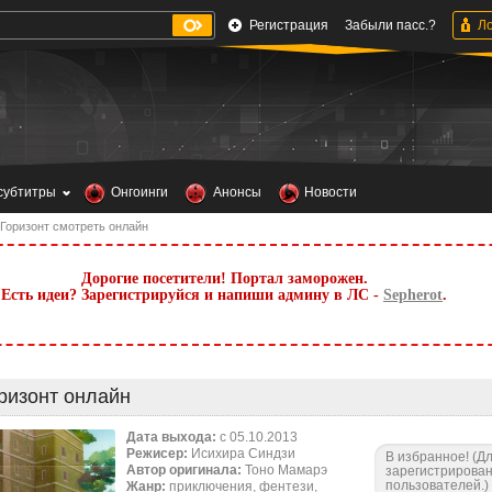
Регистрация
Забыли пасс.?
субтитры
Онгоинги
Анонсы
Новости
 Горизонт смотреть онлайн
Дорогие посетители! Портал заморожен.
Есть идеи? Зарегистрируйся и напиши админу в ЛС -
Sepherot
.
ризонт онлайн
Дата выхода:
c 05.10.2013
Режисер:
Исихира Синдзи
В избранное! (Д
Автор оригинала:
Тоно Мамарэ
зарегистрирова
пользователей.)
Жанр:
приключения, фентези,