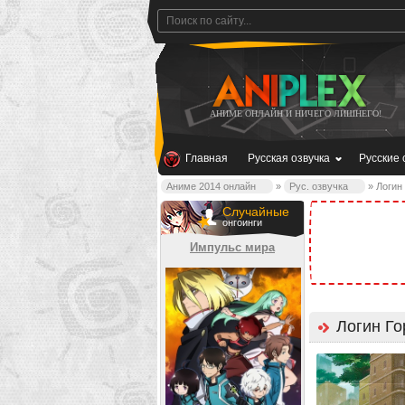
АНИМЕ ОНЛАЙН И НИЧЕГО ЛИШНЕГО!
Главная
Русская озвучка
Русские 
Аниме 2014 онлайн
»
Рус. озвучка
» Логин
Случайные
онгоинги
Импульс мира
Логин Го