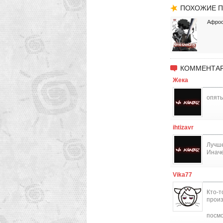
ПОХОЖИЕ П
Афро
КОММЕНТАР
Жека
опять
ihtizavr
Лучше
Иначе
Vika77
Кто-т
произ
посмо