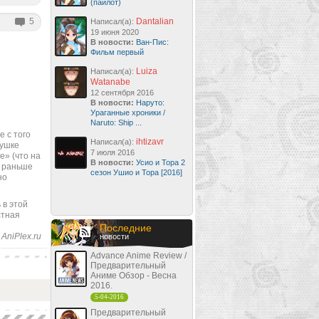
(пайлот)
5
Dantalian
Написал(а):
19 июня 2020
В новости:
Ван-Пис:
Фильм первый
Luiza
Написал(а):
Watanabe
12 сентября 2016
В новости:
Наруто:
Ураганные хроники /
Naruto: Ship ...
 с того
ihtizavr
Написал(а):
вушке
7 июля 2016
e» (что на
В новости:
Усио и Тора 2
о раньше
сезон Ушио и Тора [2016]
но
 в этой
стная
Последние
AniPlex.ru
новости
Advance Anime Review /
Предварительный
Аниме Обзор - Весна
2016.
5-04-2016
Предварительный