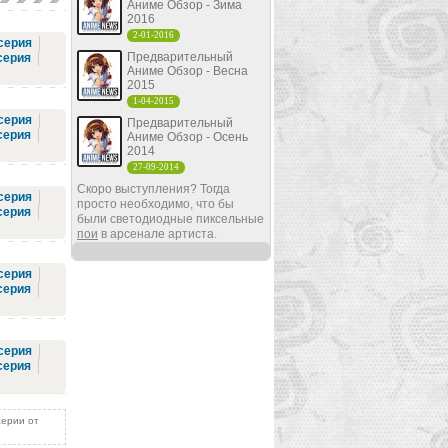
Аниме Обзор - Зима
2016
2-01-2016
серия
Предварительный
серия
Аниме Обзор - Весна
2015
1-04-2015
серия
Предварительный
серия
Аниме Обзор - Осень
2014
27-09-2014
Скоро выступления? Тогда
серия
просто необходимо, что бы
серия
были светодиодные пиксельные
пои
в арсенале артиста.
серия
серия
серия
серия
серии от