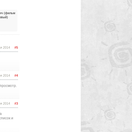
ич (фильм
рвый)
ая 2014
#5
ря 2014
#4
 просмотр.
ря 2014
#3
ва
список и