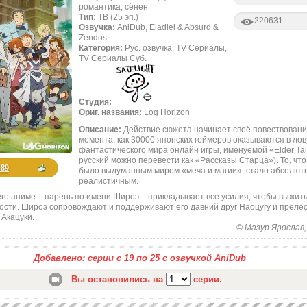
романтика, сёнен
Тип:
ТВ (25 эп.)
220631
Озвучка:
AniDub, Eladiel & Absurd &
Zendos
Категория:
Рус. озвучка, TV Сериалы,
TV Сериалы Суб.
Студия:
Ориг. названия:
Log Horizon
Описание:
Действие сюжета начинает своё повествование
момента, как 30000 японских геймеров оказываются в ло
фантастического мира онлайн игры, именуемой «Elder Tal
русский можно перевести как «Рассказы Старца»). То, чт
+89
было выдуманным миром «меча и магии», стало абсолют
реалистичным.
его аниме – парень по имени Широэ – прикладывает все усилия, чтобы выжить
ости. Широэ сопровождают и поддерживают его давний друг Наоцугу и преле
 Акацуки.
© Мазур Ярослав, 
Добавлено: серии с 19 по 25 с озвучкой AniDub
Вы остановились на
серии.