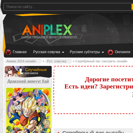
АНИМЕ ОНЛАЙН И НИЧЕГО ЛИШНЕГО!
Главная
Русская озвучка
Русские субтитры
Онгоинги
Аниме 2014 онлайн
»
Рус. озвучка
» Серебряный лис смотреть онлайн
Случайные
онгоинги
Дорогие посети
Драконий жемчуг Кай
Есть идеи? Зарегистр