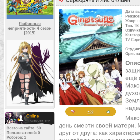
Серебряный лис онлайн
Дата в
Режисе
Жанр:
п
Любовные
Тип:
ТВ 
неприятности 4 сезон
Озвучк
[2015]
Категор
TV Сери
Студия
Ориг. н
Опис
защи
ещё 
Мако
духов
Земл
наде
+56
Online
Мако
пользователи
день смерти своей матери. 
Всего на сайте: 50
друг от друга: как характера
Пользователей: 0
Роботов: 1