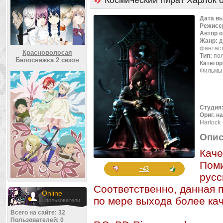
Космический пират Харлок 
Дата в
Режисе
Автор 
Жанр:
д
фантас
Красноволосая
Тип:
по
Белоснежка 2 сезон
Категор
Фильмы
Студия
Ориг. н
Harlock
Опис
Каче
Поми
+43
русс
Соответственно, данная 
Online
по мере выхода более ка
пользователи
Всего на сайте: 32
Пользователей: 0