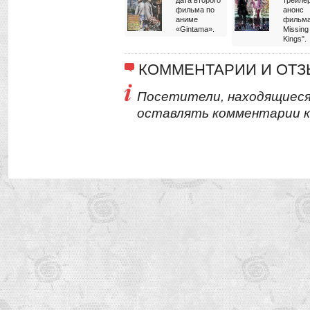
дата второго
трейлер
фильма по
анонс
аниме
фильма
«Gintama».
Missing
Kings".
КОММЕНТАРИИ И ОТ
Посетители, находящиеся
оставлять комментарии к 