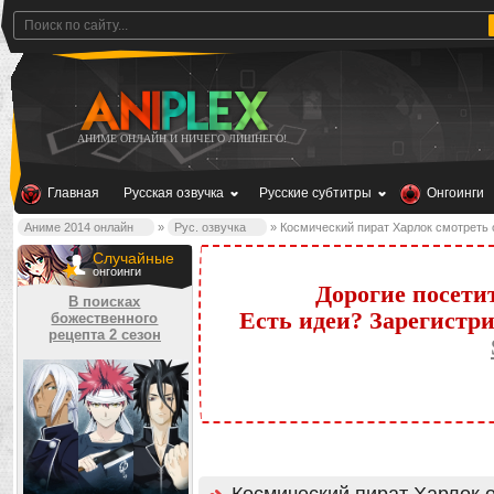
АНИМЕ ОНЛАЙН И НИЧЕГО ЛИШНЕГО!
Главная
Русская озвучка
Русские субтитры
Онгоинги
Аниме 2014 онлайн
»
Рус. озвучка
» Космический пират Харлок смотреть 
Случайные
онгоинги
Дорогие посети
В поисках
Есть идеи? Зарегистр
божественного
рецепта 2 сезон