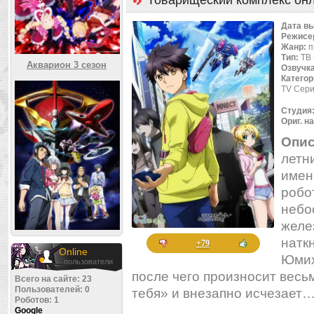
Товарищеский комплекс он
Дата в
Режисе
Жанр:
п
Тип:
ТВ 
Акварион 3 сезон
Озвучк
Категор
TV Сери
Студия
Ориг. н
Опис
летн
имен
робо
небо
желе
натк
+79
Online
Юмих
пользователи
после чего произносит весь
Всего на сайте: 23
Пользователей: 0
тебя» и внезапно исчезает
Роботов: 1
Google