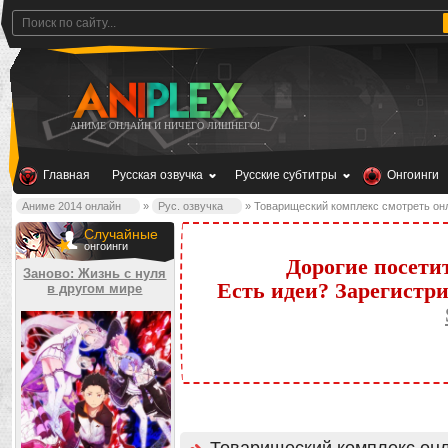
АНИМЕ ОНЛАЙН И НИЧЕГО ЛИШНЕГО!
Главная
Русская озвучка
Русские субтитры
Онгоинги
Аниме 2014 онлайн
»
Рус. озвучка
» Товарищеский комплекс смотреть он
Случайные
онгоинги
Дорогие посети
Заново: Жизнь с нуля
Есть идеи? Зарегистр
в другом мире