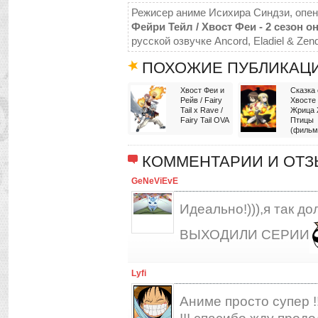
Режисер аниме Исихира Синдзи, опени
Фейри Тейл / Хвост Феи - 2 сезон о
русской озвучке Ancord, Eladiel & Zen
ПОХОЖИЕ ПУБЛИКАЦ
Хвост Феи и
Сказка 
Рейв / Fairy
Хвосте
Tail x Rave /
Жрица 
Fairy Tail OVA
Птицы
(фильм
КОММЕНТАРИИ И ОТ
GeNeViEvE
Идеально!))),я так 
ВЫХОДИЛИ СЕРИИ
Lyfi
Аниме просто супер !