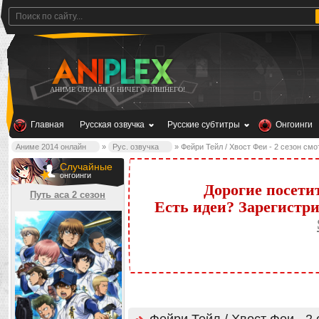
АНИМЕ ОНЛАЙН И НИЧЕГО ЛИШНЕГО!
Главная
Русская озвучка
Русские субтитры
Онгоинги
Аниме 2014 онлайн
»
Рус. озвучка
» Фейри Тейл / Хвост Феи - 2 сезон смо
Случайные
онгоинги
Дорогие посети
Путь аса 2 сезон
Есть идеи? Зарегистр