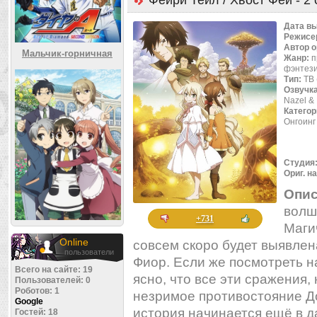
Фейри Тейл / Хвост Феи - 2
Дата в
Режисе
Автор 
Мальчик-горничная
Жанр:
п
фэнтези
Тип:
ТВ 
Озвучк
Nazel &
Категор
Онгоинг
Студия
Ориг. н
Опис
волш
+731
Маги
Online
совсем скоро будет выявлен
пользователи
Фиор. Если же посмотреть н
Всего на сайте: 19
ясно, что все эти сражения
Пользователей: 0
Роботов: 1
незримое противостояние До
Google
история начинается ещё в 
Гостей: 18