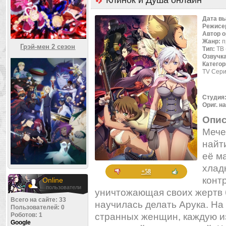
Клинок и Душа онлайн
Дата в
Режисе
Автор 
Жанр:
п
Грэй-мен 2 сезон
Тип:
ТВ 
Озвучк
Категор
TV Сери
Студия
Ориг. н
Опис
Мече
найт
её м
хлад
+58
конт
Online
пользователи
уничтожающая своих жертв бе
Всего на сайте: 33
научилась делать Арука. На
Пользователей: 0
Роботов: 1
странных женщин, каждую из
Google