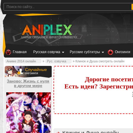
АНИМЕ ОНЛАЙН И НИЧЕГО ЛИШНЕГО!
Главная
Русская озвучка
Русские субтитры
Онгоинги
Аниме 2014 онлайн
»
Рус. озвучка
» Клинок и Душа смотреть онлайн
Случайные
онгоинги
Дорогие посети
Заново: Жизнь с нуля
Есть идеи? Зарегистр
в другом мире