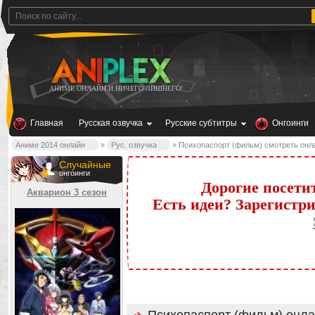
АНИМЕ ОНЛАЙН И НИЧЕГО ЛИШНЕГО!
Главная
Русская озвучка
Русские субтитры
Онгоинги
Аниме 2014 онлайн
»
Рус. озвучка
» Психопаспорт (фильм) смотреть онл
Случайные
онгоинги
Дорогие посети
Акварион 3 сезон
Есть идеи? Зарегистр