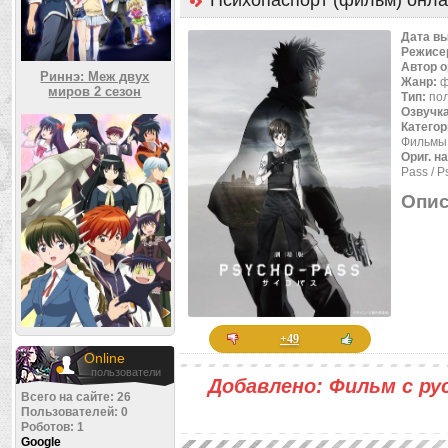
Психопаспорт (фильм) онл
Дата в
Режисе
Автор 
Риннэ: Меж двух
Жанр:
ф
миров 2 сезон
Тип:
по
Озвучк
Категор
Фильмы
Ориг. н
Pass / 
Опис
+49
Online
пользователи
Добавлено: Фильм с рус
Всего на сайте: 26
Пользователей: 0
Роботов: 1
Google