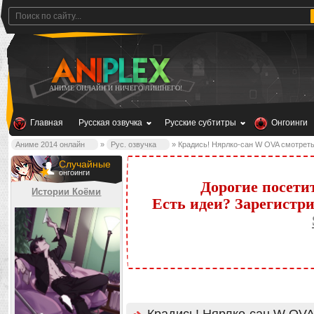
АНИМЕ ОНЛАЙН И НИЧЕГО ЛИШНЕГО!
Главная
Русская озвучка
Русские субтитры
Онгоинги
Аниме 2014 онлайн
»
Рус. озвучка
» Крадись! Нярлко-сан W OVA смотреть
Случайные
онгоинги
Дорогие посети
Истории Коёми
Есть идеи? Зарегистр