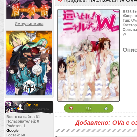
Крадись! Нярлко-сан W OVA
Дата в
Жанр:
к
Тип:
OVA
Импульс мира
Категор
Ориг. н
W
Опис
Online
+17
пользователи
Всего на сайте: 61
Пользователей: 0
Добавлено: OVa с оз
Роботов: 1
Google
Гостей: 60