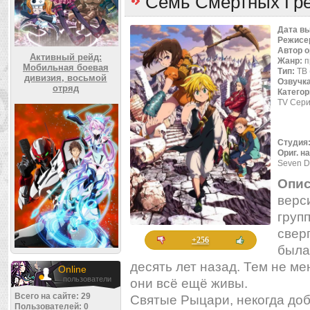
Семь Смертных Гре
Дата в
Режисе
Автор 
Активный рейд:
Жанр:
п
Мобильная боевая
Тип:
ТВ 
дивизия, восьмой
Озвучк
отряд
Категор
TV Сери
Студия
Ориг. н
Seven D
Опис
верс
груп
свер
+256
была
десять лет назад. Тем не м
Online
пользователи
они всё ещё живы.
Всего на сайте: 29
Святые Рыцари, некогда до
Пользователей: 0