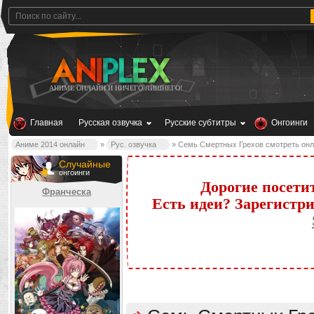
АНИМЕ ОНЛАЙН И НИЧЕГО ЛИШНЕГО!
Главная
Русская озвучка
Русские субтитры
Онгоинги
Аниме 2014 онлайн
»
Рус. озвучка
» Семь Смертных Грехов смотреть он
Случайные
онгоинги
Дорогие посети
Франческа
Есть идеи? Зарегистр