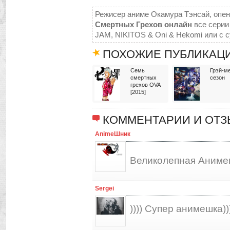
Режисер аниме Окамура Тэнсай, опени
Смертных Грехов онлайн
все серии 
JAM, NIKITOS & Oni & Hekomi или с 
ПОХОЖИЕ ПУБЛИКАЦ
Семь
Грэй-м
смертных
сезон
грехов OVA
[2015]
КОММЕНТАРИИ И ОТ
AnimeШник
Великолепная Анимеш
Sergei
)))) Супер анимешка))