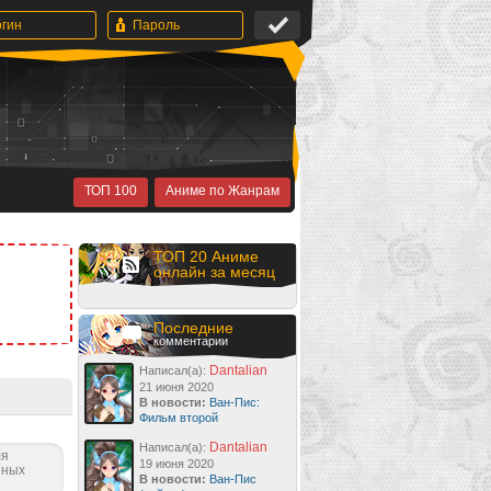
ТОП 100
Аниме по Жанрам
ТОП 20 Аниме
онлайн за месяц
Последние
комментарии
Dantalian
Написал(а):
21 июня 2020
В новости:
Ван-Пис:
Фильм второй
Dantalian
Написал(а):
ля
19 июня 2020
нных
В новости:
Ван-Пис