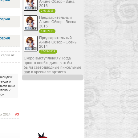
серия
Аниме Обзор - Зима
2016
2-01-2016
Предварительный
серия
Аниме Обзор - Весна
2015
1-04-2015
Предварительный
серия
Аниме Обзор - Осень
2014
27-09-2014
 серии от
Скоро выступления? Тогда
просто необходимо, что бы
были светодиодные пиксельные
пои
в арсенале артиста.
ккенден:
генда о
сьми псах
стока 2
зон
ря 2014
#3