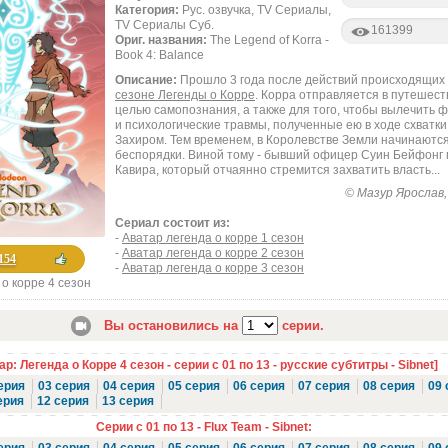
Категория:
Рус. озвучка, TV Сериалы,
TV Сериалы Суб.
161399
Ориг. названия:
The Legend of Korra -
Book 4: Balance
Описание:
Прошло 3 года после действий происходящих
сезоне Легенды о Корре
. Корра отправляется в путешест
целью самопознания, а также для того, чтобы вылечить 
и психологические травмы, полученные ею в ходе схватки
Захиром. Тем временем, в Королевстве Земли начинаютс
беспорядки. Виной тому - бывший офицер Суин Бейфонг 
Кавира, который отчаянно стремится захватить власть...
© Мазур Ярослав, 
Сериал состоит из:
-
Аватар легенда о корре 1 сезон
-
Аватар легенда о корре 2 сезон
154
-
Аватар легенда о корре 3 сезон
 о корре 4 сезон
Вы остановились на
серии.
р: Легенда о Корре 4 сезон - серии с 01 по 13 - русские субтитры - Sibnet]
ерия
03 серия
04 серия
05 серия
06 серия
07 серия
08 серия
09 
ерия
12 серия
13 серия
Серии с 01 по 13 - Flux Team - Sibnet: