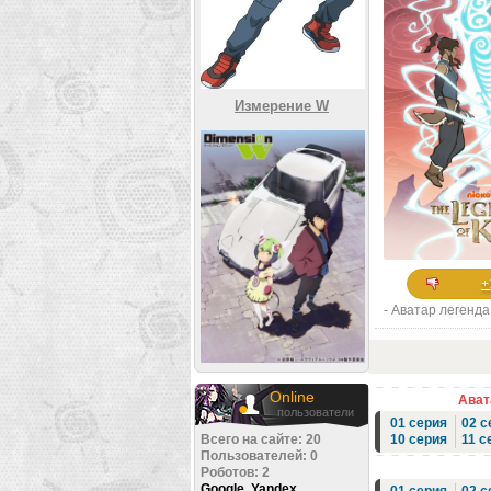
Измерение W
+
- Аватар легенда
Online
Авата
пользователи
01 серия
02 с
10 серия
11 с
Всего на сайте: 20
Пользователей: 0
Роботов: 2
Google
,
Yandex