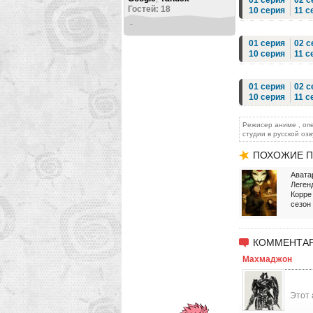
01 серия
02 с
Гостей: 18
10 серия
11 с
-
01 серия
02 с
10 серия
11 с
01 серия
02 с
10 серия
11 с
Режисер аниме , опе
студии в русской озв
ПОХОЖИЕ П
Авата
Леген
Корре
сезон
КОММЕНТАР
Махмаджон
Этот