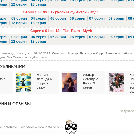
ерия
03 серия
04 серия
05 серия
06 серия
07 серия
08 серия
09 
ерия
12 серия
13 серия
Серии с 01 по 13 - русские субтитры - Myvi:
ерия
03 серия
04 серия
05 серия
06 серия
07 серия
08 серия
09 
ерия
12 серия
13 серия
Серии с 01 по 13 - Flux Team - Myvi:
ерия
03 серия
04 серия
05 серия
06 серия
07 серия
08 серия
09 
ерия
12 серия
13 серия
нинг и дата выхода - c 03.10.2014.
Смотреть Аватар: Легенда о Корре 4 сезон онлайн
все
учке Flux Team или с субтитрами.
УБЛИКАЦИИ
р:
Аватар:
Аватар:
Ха
да о
Легенда о
Легенда о
Ле
 1
Корре 2
Корре 3
во
сезон
сезон
во
се
ИИ И ОТЗЫВЫ
30 декаб
 анимационный сериал великолепен.