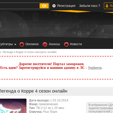
Регистрация
Забыли пасс.?
субтитры
Онгоинги
Анонсы
Новости
: Легенда о Корре 4 сезон смотреть онлайн
Дорогие посетители! Портал заморожен.
Есть идеи? Зарегистрируйся и напиши админу в ЛС -
Sepherot
.
Легенда о Корре 4 сезон онлайн
Дата выхода:
c 03.10.2014
Жанр:
приключения
В избранное! (Д
Тип:
ТВ (>12 эп.), 25 мин.
зарегистрирова
пользователей.)
Озвучка:
Flux Team