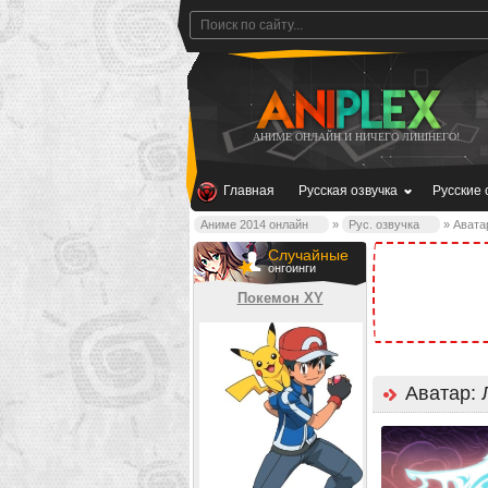
АНИМЕ ОНЛАЙН И НИЧЕГО ЛИШНЕГО!
Главная
Русская озвучка
Русские 
Аниме 2014 онлайн
»
Рус. озвучка
» Аватар
Случайные
онгоинги
Покемон XY
Аватар: 