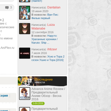
(пайлот)
3
Dantalian
Написал(а):
19 июня 2020
В новости:
Ван-Пис:
Фильм первый
 в
3
вие с
Luiza
Написал(а):
физические
Watanabe
 с
12 сентября 2016
я
В новости:
Наруто:
по имени
Ураганные хроники /
Naruto: Ship ...
AniPlex.ru
ihtizavr
Написал(а):
7 июля 2016
В новости:
Усио и Тора 2
сезон Ушио и Тора [2016]
Последние
новости
Advance Anime Review /
Предварительный
серия
Аниме Обзор - Весна
2016.
5-04-2016
Предварительный