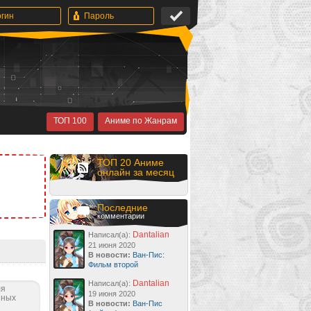
ТОП 100
Аниме по Жанрам
ТОП 20 Аниме
онлайн за месяц
Последние
комментарии
Dantalian
Написал(а):
21 июня 2020
В новости:
Ван-Пис:
Фильм второй
Dantalian
Написал(а):
ля
19 июня 2020
нных
В новости:
Ван-Пис