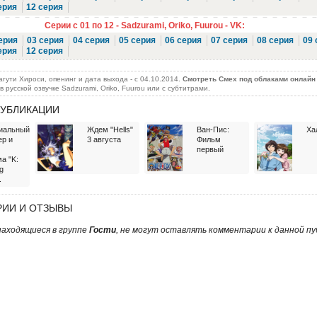
ерия
12 серия
Серии с 01 по 12 - Sadzurami, Oriko, Fuurou - VK:
ерия
03 серия
04 серия
05 серия
06 серия
07 серия
08 серия
09 
ерия
12 серия
ути Хироси, опенинг и дата выхода - c 04.10.2014.
Смотреть Смех под облаками онлайн
 русской озвучке Sadzurami, Oriko, Fuurou или с субтитрами.
УБЛИКАЦИИ
иальный
Ждем "Hells"
Ван-Пис:
Ха
ер и
3 августа
Фильм
первый
а "K:
g
.
ИИ И ОТЗЫВЫ
аходящиеся в группе
Гости
, не могут оставлять комментарии к данной пу