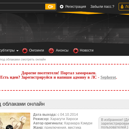
Регистрация
Забыли пасс.?
субтитры
Онгоинги
Анонсы
Новости
под облаками смотреть онлайн
Дорогие посетители! Портал заморожен.
Есть идеи? Зарегистрируйся и напиши админу в ЛС -
Sepherot
.
д облаками онлайн
Дата выхода:
c 04.10.2014
Режисер:
Харагути Хироси
В избранное! (Д
Автор оригинала:
Каракара Кэмури
зарегистрирова
пользователей.)
Жанр:
приключения, мистика