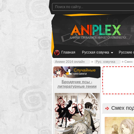
АНИМЕ ОНЛАЙН И НИЧЕГО ЛИШНЕГО!
Главная
Русская озвучка
Русские 
Аниме 2014 онлайн
»
Рус. озвучка
» Смех 
Случайные
онгоинги
Бродячие псы -
литературные гении
Смех по