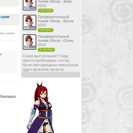
Аниме Обзор - Зима
2016
2-01-2016
серия
Предварительный
Аниме Обзор - Весна
2015
1-04-2015
все серии
Предварительный
Аниме Обзор - Осень
2014
27-09-2014
л
Скоро выступления? Тогда
просто необходимо, что бы
были светодиодные пиксельные
пои
в арсенале артиста.
бликации.