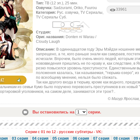
Тип:
ТВ (12 эп.), 25 мин.
Озвучка:
Sadzurami, Oriko, Fuurou
33961
Категория:
Рус. озвучка, TV Сериалы,
TV Сериалы Суб.
Студия:
Ориг. названия:
Donten ni Warau /
Cloudy Laugh
Описание:
В одиннадцатом году Эры Мэйдзи ношение м
запрещено, а те, кого раньше знали как самураев, посте
исчезали. Впрочем, было очень много людей, которым эт
нововведения пришлись не по нраву и, как следствие, в 
резко повысился уровень преступности. Единственным в
положения казалась, так называемая, "тюрьма-озеро", из
по всеобщему мнению, нельзя было сбежать.
+47
Так как другого входа в тюрьму, кроме как водного, преду
альчикам из семьи Кумо было поручено перевозить преступников в их новый "
ортировкой уголовников, на самом деле, занимаются эти трое?..
© Мазур Ярослав, 
Вы остановились на
серии.
Серии с 01 по 12 - русские субтитры - VK:
ерия
03 серия
04 серия
05 серия
06 серия
07 серия
08 серия
09 