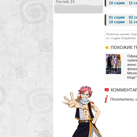
Гостей: 23
10 серия
11 с
-
01 серия
02 с
10 серия
11 с
Режисер аниме Хараг
от студии Dogakobo в
ПОХОЖИЕ П
Офиц
трейл
анонс
фильм
Missin
Kings"
КОММЕНТАР
Посетители, н