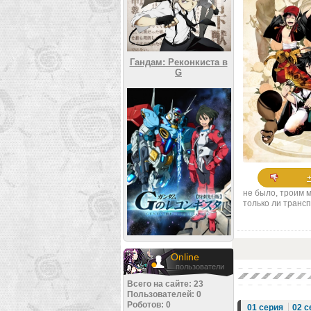
Гандам: Реконкиста в
G
не было, троим м
только ли трансп
Online
пользователи
Всего на сайте: 23
Пользователей: 0
Роботов: 0
01 серия
02 с