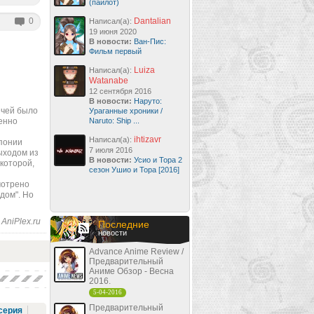
(пайлот)
0
Dantalian
Написал(а):
19 июня 2020
В новости:
Ван-Пис:
Фильм первый
Luiza
Написал(а):
Watanabe
12 сентября 2016
В новости:
Наруто:
ечей было
Ураганные хроники /
пенно
Naruto: Ship ...
и
ihtizavr
Написал(а):
Японии
7 июля 2016
ыходом из
В новости:
Усио и Тора 2
 которой,
сезон Ушио и Тора [2016]
смотрено
дом". Но
AniPlex.ru
Последние
новости
Advance Anime Review /
Предварительный
Аниме Обзор - Весна
2016.
5-04-2016
Предварительный
серия