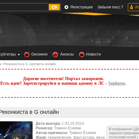
Регистрация
Забыли пасс.?
субтитры
Онгоинги
Анонсы
Новости
м: Реконкиста в G смотреть онлайн
Дорогие посетители! Портал заморожен.
Есть идеи? Зарегистрируйся и напиши админу в ЛС -
Sepherot
.
Реконкиста в G онлайн
Дата выхода:
c 03.10.2014
Режисер:
Томино Ёсиюки
В избранное! (Д
Автор оригинала:
Томино Ёсиюки
зарегистрирова
пользователей.)
Жанр:
приключения, фантастика, меха