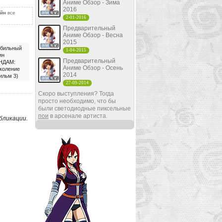
Аниме Обзор - Зима
2016
айн
все
2-01-2016
Предварительный
Аниме Обзор - Весна
2015
бильный
1-04-2015
ин
Предварительный
НДАМ:
Аниме Обзор - Осень
коление
2014
ильм 3)
27-09-2014
Скоро выступления? Тогда
просто необходимо, что бы
были светодиодные пиксельные
пои
в арсенале артиста.
бликации.