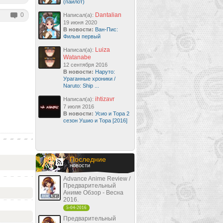
(пайлот)
0
Dantalian
Написал(а):
19 июня 2020
В новости:
Ван-Пис:
Фильм первый
Luiza
Написал(а):
Watanabe
12 сентября 2016
В новости:
Наруто:
Ураганные хроники /
Naruto: Ship ...
ihtizavr
Написал(а):
7 июля 2016
В новости:
Усио и Тора 2
сезон Ушио и Тора [2016]
Последние
новости
Advance Anime Review /
Предварительный
Аниме Обзор - Весна
2016.
5-04-2016
Предварительный