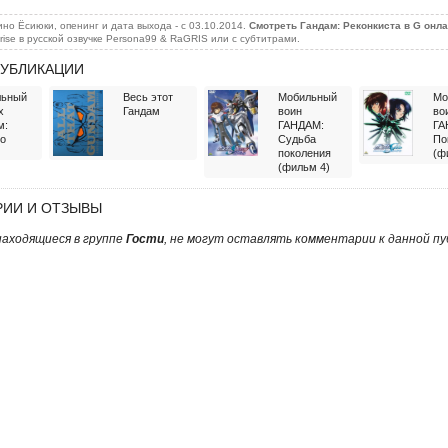
о Ёсиюки, опенинг и дата выхода - c 03.10.2014.
Смотреть Гандам: Реконкиста в G онл
rise в русской озвучке Persona99 & RaGRIS или с субтитрами.
УБЛИКАЦИИ
льный
Весь этот
Мобильный
Мо
х
Гандам
воин
во
м:
ГАНДАМ:
ГА
о
Судьба
По
поколения
(ф
(фильм 4)
ИИ И ОТЗЫВЫ
аходящиеся в группе
Гости
, не могут оставлять комментарии к данной пу