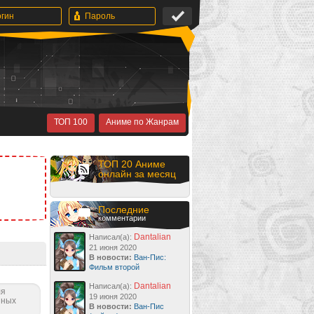
ТОП 100
Аниме по Жанрам
ТОП 20 Аниме
онлайн за месяц
Последние
комментарии
Dantalian
Написал(а):
21 июня 2020
В новости:
Ван-Пис:
Фильм второй
Dantalian
Написал(а):
ля
19 июня 2020
нных
В новости:
Ван-Пис