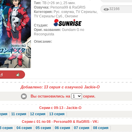
Тип:
ТВ (>26 эп.), 25 мин.
Озвучка:
Persona99 & RaGRIS
32166
Категория:
Рус. озвучка, TV Сериалы,
TV Сериалы Суб., Онгоинг
Студия:
Ориг. названия:
Gundam G no
Reconguista
Описание:
-4
Добавлено: 13 серия с озвучкой Jackie-O
Вы остановились на
серии.
Серии с 09-13 - Jackie-O
ерия
11 серия
12 серия
13 серия
Серии с 01 по 08 - Persona99 & RaGRIS - VK:
3 серия
04 серия
05 серия
06 серия
07 серия
08 серия