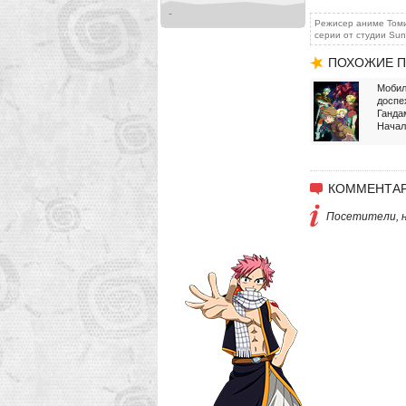
-
Режисер аниме Томин
серии от студии Sun
ПОХОЖИЕ П
Моби
доспе
Ганда
Начал
КОММЕНТАР
Посетители, н