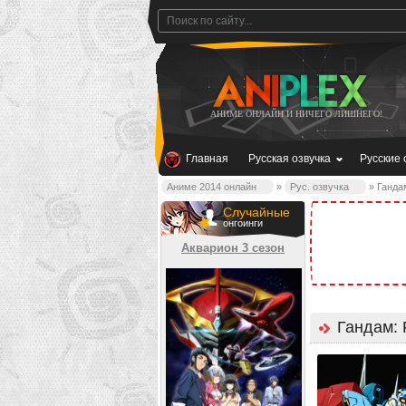
АНИМЕ ОНЛАЙН И НИЧЕГО ЛИШНЕГО!
Главная
Русская озвучка
Русские 
Аниме 2014 онлайн
»
Рус. озвучка
» Ганда
Случайные
онгоинги
Акварион 3 сезон
Гандам: 