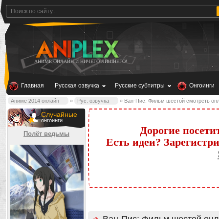
АНИМЕ ОНЛАЙН И НИЧЕГО ЛИШНЕГО!
Главная
Русская озвучка
Русские субтитры
Онгоинги
Аниме 2014 онлайн
»
Рус. озвучка
» Ван-Пис: Фильм шестой смотреть он
Случайные
онгоинги
Дорогие посети
Полёт ведьмы
Есть идеи? Зарегистр