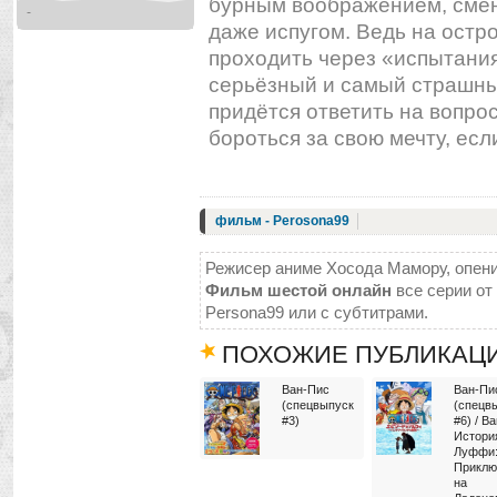
бурным воображением, сме
-
даже испугом. Ведь на остро
проходить через «испытания
серьёзный и самый страшны
придётся ответить на вопро
бороться за свою мечту, ес
фильм - Perosona99
Режисер аниме Хосода Мамору, опенин
Фильм шестой онлайн
все серии от 
Persona99 или с субтитрами.
ПОХОЖИЕ ПУБЛИКАЦ
Ван-Пис
Ван-Пи
(спецвыпуск
(спецв
#3)
#6) / В
Истори
Луффи
Приклю
на