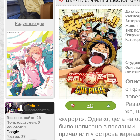
Ван-Пис: Фильм шестой он
Дата в
Режисе
Автор 
Радужные дни
Жанр:
п
Тип:
по
Озвучк
Категор
Студия
Ориг. н
Omatsuri
Опис
откр
пове
Разв
Online
+19
пользователи
же, 
Всего на сайте: 28
«курорт». Однако, дела на о
Пользователей: 0
было написано в послании…
Роботов: 1
Google
причалили у острова карнав
Гостей: 27