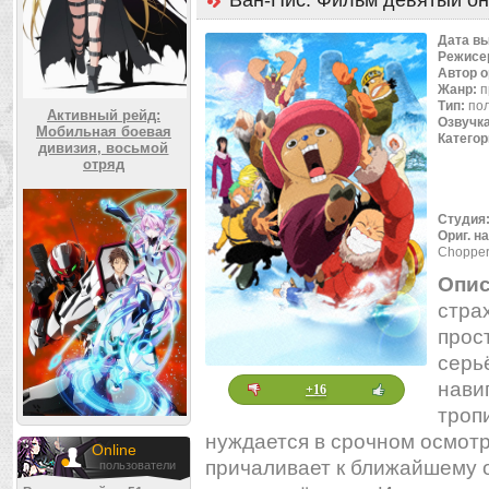
Ван-Пис: Фильм девятый о
Дата в
Режисе
Автор 
Жанр:
п
Тип:
по
Активный рейд:
Озвучк
Мобильная боевая
Категор
дивизия, восьмой
отряд
Студия
Ориг. н
Choppe
Опис
стра
прос
серь
нави
+16
троп
нуждается в срочном осмотр
Online
причаливает к ближайшему ос
пользователи