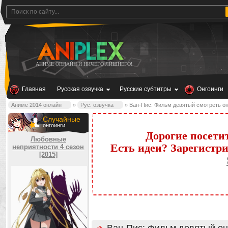
АНИМЕ ОНЛАЙН И НИЧЕГО ЛИШНЕГО!
Главная
Русская озвучка
Русские субтитры
Онгоинги
Аниме 2014 онлайн
»
Рус. озвучка
» Ван-Пис: Фильм девятый смотреть о
Случайные
онгоинги
Дорогие посети
Любовные
Есть идеи? Зарегистр
неприятности 4 сезон
[2015]