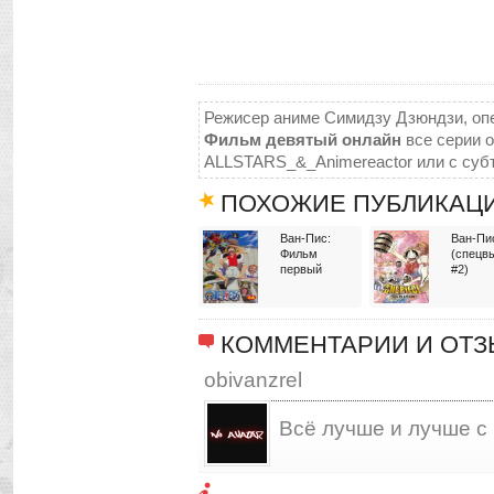
Режисер аниме Симидзу Дзюндзи, опе
Фильм девятый онлайн
все серии о
ALLSTARS_&_Animereactor или с суб
ПОХОЖИЕ ПУБЛИКАЦ
Ван-Пис:
Ван-Пи
Фильм
(спецв
первый
#2)
КОММЕНТАРИИ И ОТ
obivanzrel
Всё лучше и лучше с