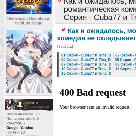
Как и ожидалось, м
романтическая коме
Серия - Cuba77 и T
Reikenzan: Hoshikuzu-
tachi no Utage
Как и ожидалось, м
комедия не складывает
назад
01 Серия - Cuba77 и Trina_D
02 Серия - 
04 Серия - Cuba77 & Tina_D
05 Серия - 
07 Серия - Cuba77 и Trina_D
08 Серия - 
10 Серия - Cuba77 и Trina_D
11 Серия - 
13 Серия - Cuba77 и Trina_D
Online
пользователи
Всего на сайте: 25
Пользователей: 0
Роботов: 2
Google
,
Yandex
Гостей: 23