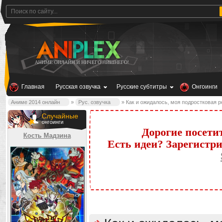
АНИМЕ ОНЛАЙН И НИЧЕГО ЛИШНЕГО!
Главная
Русская озвучка
Русские субтитры
Онгоинги
Аниме 2014 онлайн
»
Рус. озвучка
» Как и ожидалось, моя подростковая р
Случайные
онгоинги
Дорогие посети
Кость Мадзина
Есть идеи? Зарегистр