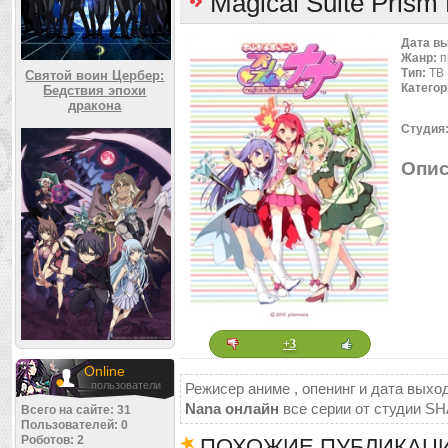
Magical Suite Pris
Дата в
Жанр:
п
Тип:
ТВ
Святой воин Цербер:
Категор
Бедствия эпохи
дракона
Студия
Опис
+3
Online
пользователи
Режисер аниме , опенинг и дата выход
Nana онлайн
все серии от студии SH
Всего на сайте: 31
Пользователей: 0
Роботов: 2
ПОХОЖИЕ ПУБЛИКАЦ