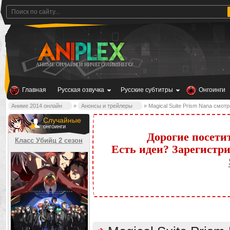
АНИМЕ ОНЛАЙН И НИЧЕГО ЛИШНЕГО!
Главная
Русская озвучка
Русские субтитры
Онгоинги
Аниме 2014 онлайн
»
Анонсы и трейлеры
» Magical Suite Prism Nana смот
Случайные
онгоинги
Дорогие посети
Класс Убийц 2 сезон
Есть идеи? Зарегистр