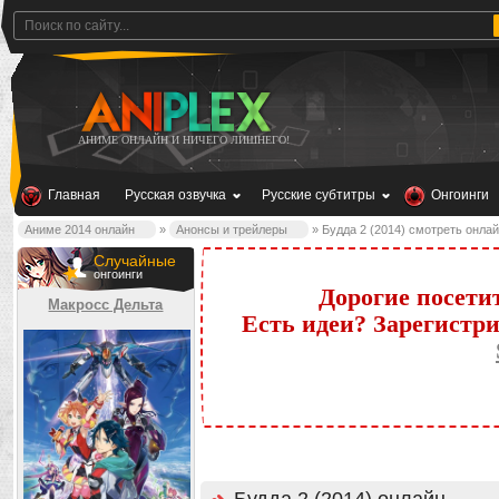
АНИМЕ ОНЛАЙН И НИЧЕГО ЛИШНЕГО!
Главная
Русская озвучка
Русские субтитры
Онгоинги
Аниме 2014 онлайн
»
Анонсы и трейлеры
» Будда 2 (2014) смотреть онла
Случайные
онгоинги
Дорогие посети
Макросс Дельта
Есть идеи? Зарегистр