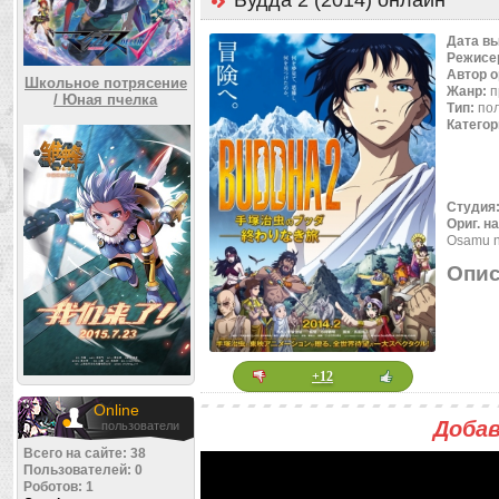
Будда 2 (2014) онлайн
Дата в
Режисе
Автор 
Школьное потрясение
Жанр:
п
/ Юная пчелка
Тип:
по
Категор
Студия
Ориг. н
Osamu n
Опис
+12
Online
Добав
пользователи
Всего на сайте: 38
Пользователей: 0
Роботов: 1