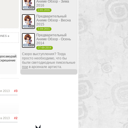
Аниме Обзор - Зима
2016
2-01-2016
Предварительный
Аниме Обзор - Весна
2015
1-04-2015
Предварительный
ONES в
Аниме Обзор - Осень
2014
27-09-2014
Скоро выступления? Тогда
росамурай:
просто необходимо, что бы
скрешение
были светодиодные пиксельные
пои
в арсенале артиста.
ря 2013
#3
та 2013
#2