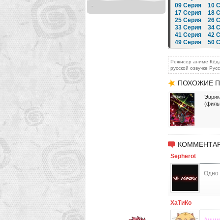
09 Серия
10 
-
17 Серия
18 
25 Серия
26 
33 Серия
34 
41 Серия
42 
49 Серия
50 
Режисер аниме Кёда
русской озвучке Рус
ПОХОЖИЕ П
Эврик
(филь
КОММЕНТАР
Sepherot
Одно 
ХаТиКо