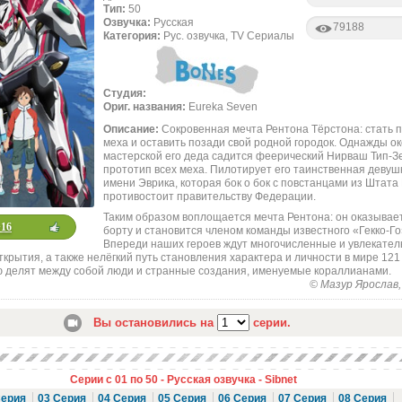
Тип:
50
Озвучка:
Русская
79188
Категория:
Рус. озвучка, TV Сериалы
Студия:
Ориг. названия:
Eureka Seven
Описание:
Сокровенная мечта Рентона Тёрстона: стать 
меха и оставить позади свой родной городок. Однажды о
мастерской его деда садится феерический Нирваш Тип-З
прототип всех меха. Пилотирует его таинственная девуш
имени Эврика, которая бок о бок с повстанцами из Штата 
противостоит правительству Федерации.
Таким образом воплощается мечта Рентона: он оказывае
+16
борту и становится членом команды известного «Гекко-Го
Впереди наших героев ждут многочисленные и увлекате
крытия, а также нелёгкий путь становления характера и личности в мире 121 
ю делят между собой люди и странные создания, именуемые кораллианами.
© Мазур Ярослав, 
Вы остановились на
серии.
Серии с 01 по 50 - Русская озвучка - Sibnet
Серия
03 Серия
04 Серия
05 Серия
06 Серия
07 Серия
08 Серия