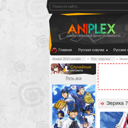
АНИМЕ ОНЛАЙН И НИЧЕГО ЛИШНЕГО!
Главная
Русская озвучка
Русские 
Аниме 2014 онлайн
»
Рус. озвучка
» Эврик
Случайные
онгоинги
Путь аса
Эврика 7