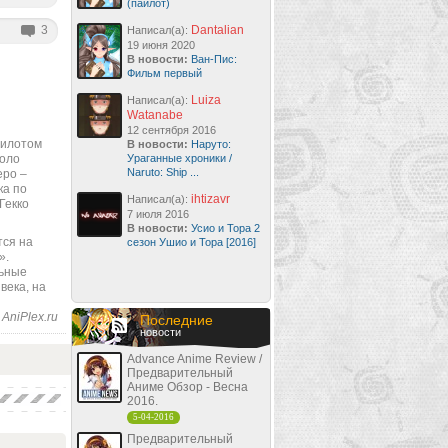
(пайлот)
3
Dantalian
Написал(а):
19 июня 2020
В новости:
Ван-Пис:
Фильм первый
Luiza
Написал(а):
Watanabe
12 сентября 2016
пилотом
В новости:
Наруто:
коло
Ураганные хроники /
Naruto: Ship ...
еро –
ка по
ihtizavr
Написал(а):
Гекко
7 июля 2016
В новости:
Усио и Тора 2
тся на
сезон Ушио и Тора [2016]
».
льные
века, на
AniPlex.ru
Последние
новости
Advance Anime Review /
Предварительный
Аниме Обзор - Весна
2016.
5-04-2016
Предварительный