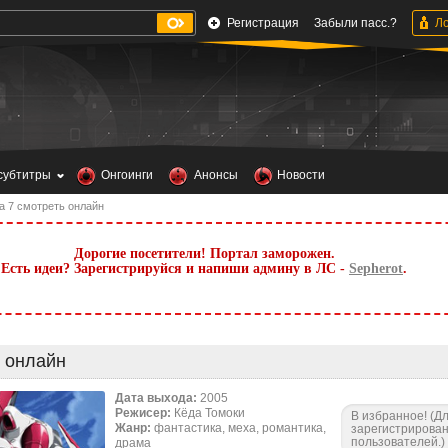
Регистрация
Забыли пасс.?
субтитры
Онгоинги
Анонсы
Новости
а 7 смотреть онлайн
Дорогие посетители! Портал заморожен.
Есть идеи? Зарегистрируйся и напиши админу в ЛС -
Sepherot
.
 онлайн
Дата выхода:
2005
Режисер:
Кёда Томоки
В избранное! (Д
Жанр:
фантастика, меха, романтика,
зарегистрирова
пользователей.)
драма