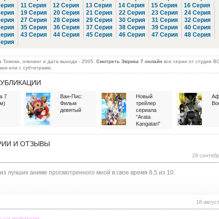
Серия
11 Серия
12 Серия
13 Серия
14 Серия
15 Серия
16 Серия
Серия
19 Серия
20 Серия
21 Серия
22 Серия
23 Серия
24 Серия
Серия
27 Серия
28 Серия
29 Серия
30 Серия
31 Серия
32 Серия
Серия
35 Серия
36 Серия
37 Серия
38 Серия
39 Серия
40 Серия
Серия
43 Серия
44 Серия
45 Серия
46 Серия
47 Серия
48 Серия
Серия
 Томоки, опенинг и дата выхода - 2005.
Смотреть Эврика 7 онлайн
все серии от студии B
ская или с субтитрами.
УБЛИКАЦИИ
а 7
Ван-Пис:
Новый
Аф
м)
Фильм
трейлер
Во
девятый
сериала
“Arata
Kangatari”
ИИ И ОТЗЫВЫ
29 сентяб
из лучших аниме просмотренного мной в свое время 8,5 из 10.
18 авгус