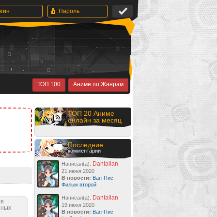
ТОП 100
Аниме по Жанрам
ТОП 20 Аниме
онлайн за месяц
Последние
комментарии
Dantalian
Написал(а):
21 июня 2020
В новости:
Ван-Пис:
Фильм второй
Dantalian
Написал(а):
ля
19 июня 2020
нных
В новости:
Ван-Пис