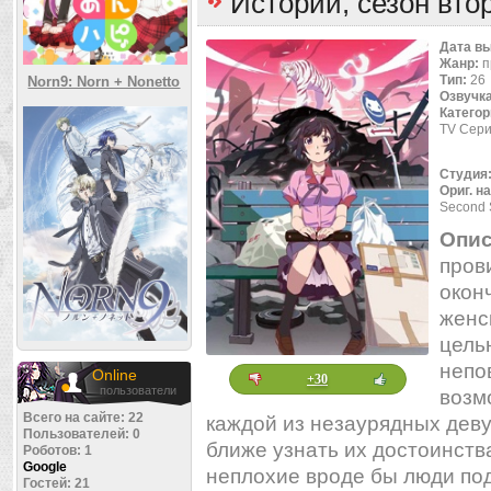
Истории, сезон вто
Дата в
Жанр:
п
Тип:
26
Norn9: Norn + Nonetto
Озвучк
Категор
TV Сери
Студия
Ориг. н
Second 
Опис
пров
окон
женс
цель
непо
Online
+30
пользователи
возм
Всего на сайте: 22
каждой из незаурядных дев
Пользователей: 0
ближе узнать их достоинства
Роботов: 1
Google
неплохие вроде бы люди под
Гостей: 21