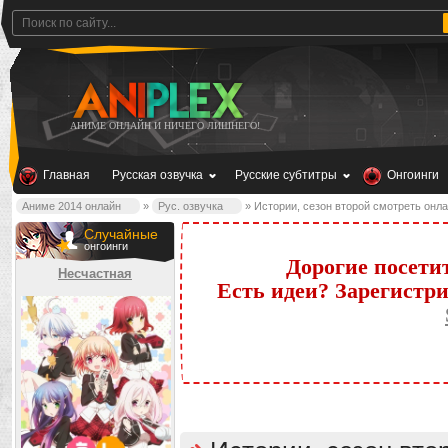
АНИМЕ ОНЛАЙН И НИЧЕГО ЛИШНЕГО!
Главная
Русская озвучка
Русские субтитры
Онгоинги
Аниме 2014 онлайн
»
Рус. озвучка
» Истории, сезон второй смотреть онл
Случайные
онгоинги
Дорогие посети
Несчастная
Есть идеи? Зарегистр