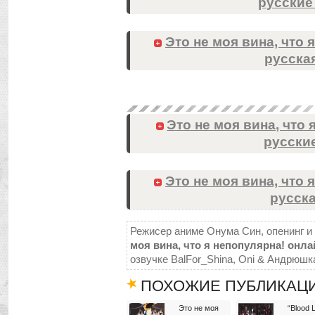
русские 
Это не моя вина, что я
русская
Это не моя вина, что я
русские
Это не моя вина, что я
русска
Режисер аниме Онума Син, опенинг и 
моя вина, что я непопулярна! онла
озвучке BalFor_Shina, Oni & Андрюшк
ПОХОЖИЕ ПУБЛИКАЦ
Это не моя
“Blood 