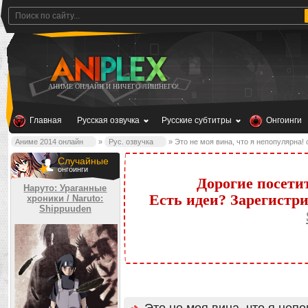
АНИМЕ ОНЛАЙН И НИЧЕГО ЛИШНЕГО!
Главная
Русская озвучка
Русские субтитры
Онгоинги
Аниме 2014 онлайн
»
Рус. озвучка
» Это не моя вина, что я непопулярна!
Случайные
онгоинги
Дорогие посети
Наруто: Ураганные
Есть идеи? Зарегистр
хроники / Naruto:
Shippuuden