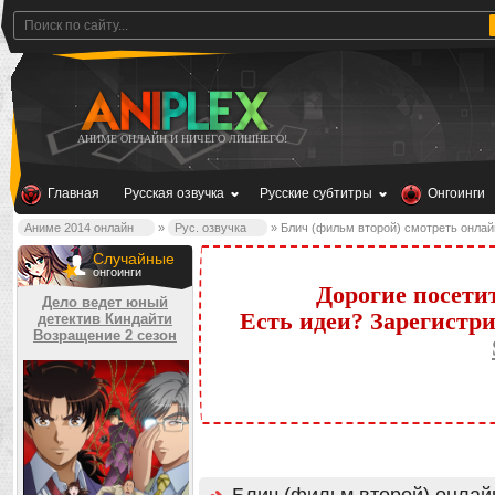
АНИМЕ ОНЛАЙН И НИЧЕГО ЛИШНЕГО!
Главная
Русская озвучка
Русские субтитры
Онгоинги
Аниме 2014 онлайн
»
Рус. озвучка
» Блич (фильм второй) смотреть онлай
Случайные
онгоинги
Дорогие посети
Дело ведет юный
Есть идеи? Зарегистр
детектив Киндайти
Возращение 2 сезон