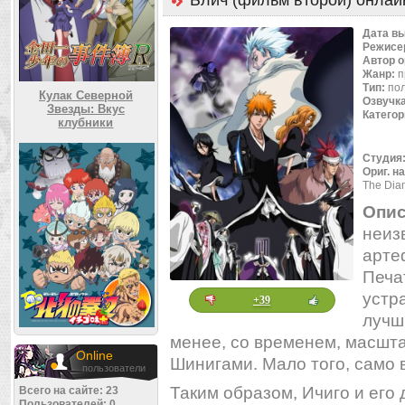
Блич (фильм второй) онлай
Дата в
Режисе
Автор 
Жанр:
п
Тип:
по
Кулак Северной
Озвучк
Звезды: Вкус
Категор
клубники
Студия
Ориг. н
The Dia
Опис
неиз
арте
Печа
устр
+39
лучш
менее, со временем, масшт
Online
Шинигами. Мало того, само 
пользователи
Таким образом, Ичиго и его 
Всего на сайте: 23
Пользователей: 0