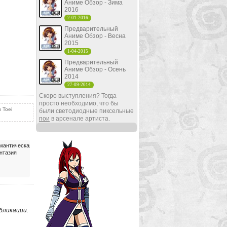
Аниме Обзор - Зима
2016
2-01-2016
Предварительный
Аниме Обзор - Весна
2015
1-04-2015
Предварительный
Аниме Обзор - Осень
2014
27-09-2014
Скоро выступления? Тогда
просто необходимо, что бы
 Toei
были светодиодные пиксельные
пои
в арсенале артиста.
мантическая
нтазия
бликации.