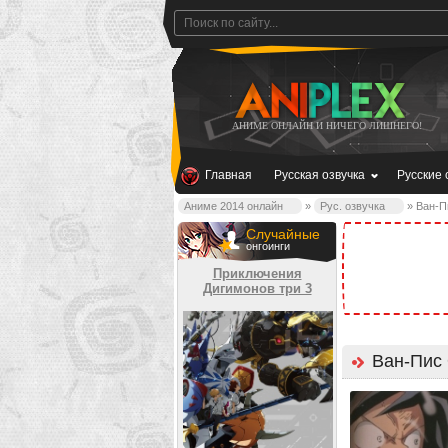
АНИМЕ ОНЛАЙН И НИЧЕГО ЛИШНЕГО!
Главная
Русская озвучка
Русские 
Аниме 2014 онлайн
»
Рус. озвучка
» Ван-П
Случайные
онгоинги
Приключения
Дигимонов три 3
Ван-Пис