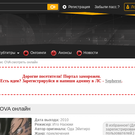
Регистрация
Забыли пасс.?
субтитры
Онгоинги
Анонсы
Новости
ис OVA смотреть онлайн
Дорогие посетители! Портал заморожен.
Есть идеи? Зарегистрируйся и напиши админу в ЛС -
Sepherot
.
 OVA онлайн
Дата выхода:
2010
Режисер:
Ито Наоюки
В избранное! (Д
Автор оригинала:
Ода Эйитиро
зарегистрирова
пользователей.)
Жанр:
приключения