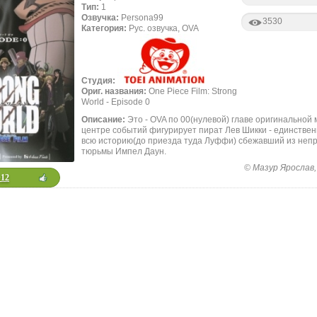
Тип:
1
Озвучка:
Persona99
3530
Категория:
Рус. озвучка, OVA
Студия:
Ориг. названия:
One Piece Film: Strong
World - Episode 0
Описание:
Это - OVA по 00(нулевой) главе оригинальной 
центре событий фигурирует пират Лев Шикки - единстве
всю историю(до приезда туда Луффи) сбежавший из неп
тюрьмы Импел Даун.
© Мазур Ярослав, 
+12