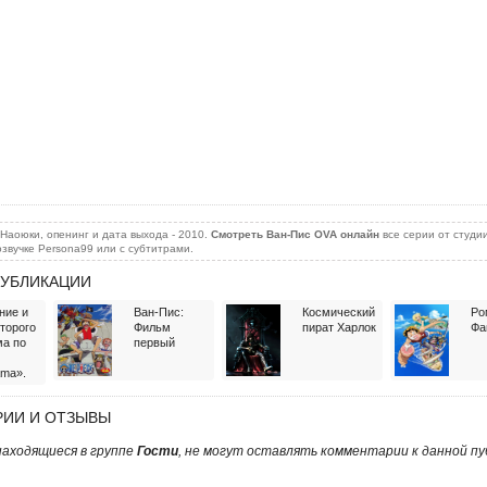
Наоюки, опенинг и дата выхода - 2010.
Смотреть Ван-Пис OVA онлайн
все серии от студии
 озвучке Persona99 или с субтитрами.
УБЛИКАЦИИ
ние и
Ван-Пис:
Космический
Ро
второго
Фильм
пират Харлок
Фа
а по
первый
ama».
ИИ И ОТЗЫВЫ
аходящиеся в группе
Гости
, не могут оставлять комментарии к данной пу