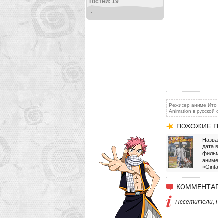
Гостей: 19
-
Режисер аниме Ито 
Animation в русской
ПОХОЖИЕ П
Назва
дата 
фильм
аниме
«Gint
КОММЕНТАР
Посетители, н