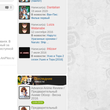
(пайлот)
0
Dantalian
Написал(а):
19 июня 2020
В новости:
Ван-Пис:
Фильм первый
Luiza
Написал(а):
Watanabe
12 сентября 2016
В новости:
Наруто:
Ураганные хроники /
манги. В
Naruto: Ship ...
нный за
реступной
ihtizavr
Написал(а):
7 июля 2016
В новости:
Усио и Тора 2
AniPlex.ru
сезон Ушио и Тора [2016]
Последние
новости
Advance Anime Review /
Предварительный
Аниме Обзор - Весна
2016.
5-04-2016
Предварительный