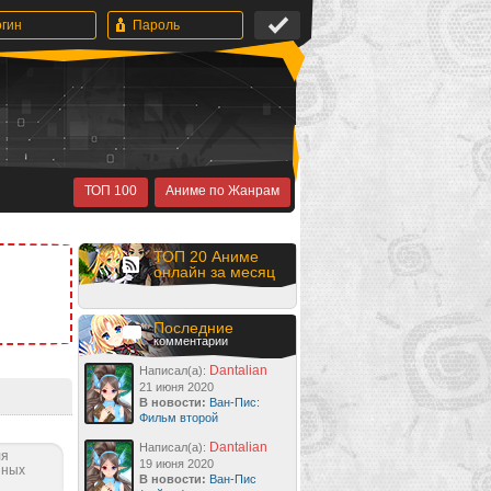
ТОП 100
Аниме по Жанрам
ТОП 20 Аниме
онлайн за месяц
Последние
комментарии
Dantalian
Написал(а):
21 июня 2020
В новости:
Ван-Пис:
Фильм второй
Dantalian
Написал(а):
ля
19 июня 2020
нных
В новости:
Ван-Пис