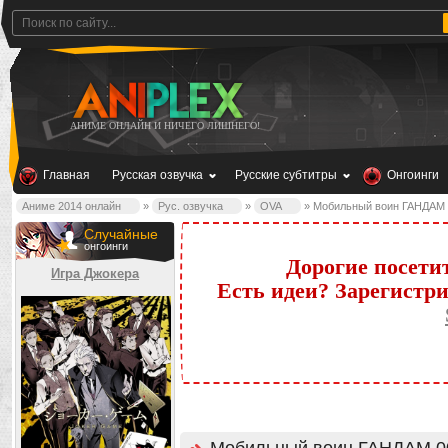
АНИМЕ ОНЛАЙН И НИЧЕГО ЛИШНЕГО!
Главная
Русская озвучка
Русские субтитры
Онгоинги
Аниме 2014 онлайн
»
Рус. озвучка
»
OVA
» Мобильный воин ГАНДАМ 0
Случайные
онгоинги
Дорогие посети
Игра Джокера
Есть идеи? Зарегистр