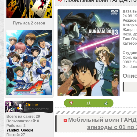
Мобильный воин ГАНДАМ 00
Дата в
24.09.1
Режисе
Путь аса 2 сезон
Автор 
Жанр:
п
меха, д
Тип:
OVA
Категор
Студия
Ориг. н
0083: St
Gundam 
Опис
+1
Online
пользователи
Всего на сайте: 29
Мобильный воин ГАНДА
Пользователей: 0
Роботов: 2
эпизоды с 01 по 
Yandex
,
Google
Гостей: 27