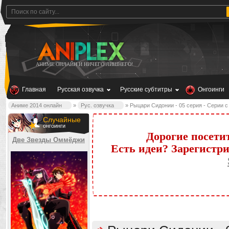
АНИМЕ ОНЛАЙН И НИЧЕГО ЛИШНЕГО!
Главная
Русская озвучка
Русские субтитры
Онгоинги
Аниме 2014 онлайн
»
Рус. озвучка
» Рыцари Сидонии - 05 серия - Серии с 
Случайные
онгоинги
Дорогие посети
Две Звезды Оммёджи
Есть идеи? Зарегистр