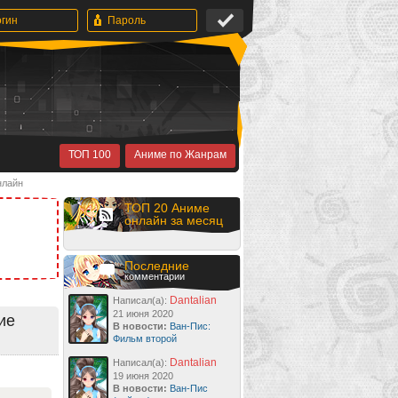
ТОП 100
Аниме по Жанрам
нлайн
ТОП 20 Аниме
онлайн за месяц
Последние
комментарии
Dantalian
Написал(а):
21 июня 2020
ие
В новости:
Ван-Пис:
Фильм второй
Dantalian
Написал(а):
19 июня 2020
В новости:
Ван-Пис