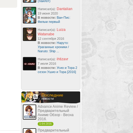
(пайлот)
Dantalian
Написал(а):
19 июня 2020
В новости:
Ван-Пис:
Фильм первый
Luiza
Написал(а):
Watanabe
12 сентября 2016
В новости:
Наруто:
Ураганные хроники /
Naruto: Ship ...
ihtizavr
Написал(а):
7 июля 2016
В новости:
Усио и Тора 2
сезон Ушио и Тора [2016]
Последние
новости
Advance Anime Review /
Предварительный
Аниме Обзор - Весна
2016.
5-04-2016
Предварительный