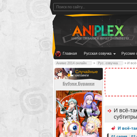
АНИМЕ ОНЛАЙН И НИЧЕГО ЛИШНЕГО!
Главная
Русская озвучка
Русские 
Аниме 2014 онлайн
»
Рус. озвучка
» И всё-
Случайные
онгоинги
Бубуки Буранки
И всё-та
субтитры
И всё-та
01 серия
02