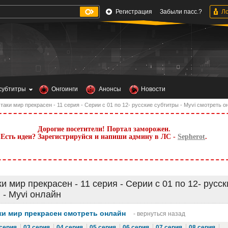
Регистрация
Забыли пасс.?
субтитры
Онгоинги
Анонсы
Новости
таки мир прекрасен - 11 серия - Серии с 01 по 12- русские субтитры - Myvi смотреть о
Дорогие посетители! Портал заморожен.
Есть идеи? Зарегистрируйся и напиши админу в ЛС -
Sepherot
.
ки мир прекрасен - 11 серия - Серии с 01 по 12- русск
 - Myvi онлайн
ки мир прекрасен смотреть онлайн
- вернуться назад
 серия
03 серия
04 серия
05 серия
06 серия
07 серия
08 серия