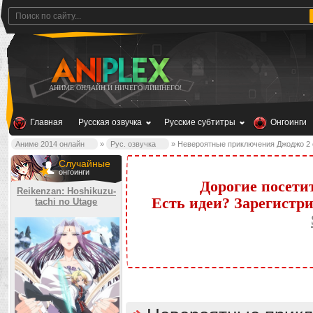
АНИМЕ ОНЛАЙН И НИЧЕГО ЛИШНЕГО!
Главная
Русская озвучка
Русские субтитры
Онгоинги
Аниме 2014 онлайн
»
Рус. озвучка
» Невероятные приключения Джоджо 2 се
Случайные
онгоинги
Дорогие посети
Reikenzan: Hoshikuzu-
Есть идеи? Зарегистр
tachi no Utage