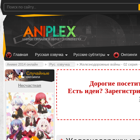
АНИМЕ ОНЛАЙН И НИЧЕГО ЛИШНЕГО!
Главная
Русская озвучка
Русские субтитры
Онгоинги
Аниме 2014 онлайн
»
Рус. озвучка
» Железнодорожные войны - 02 серия - С
Случайные
онгоинги
Дорогие посети
Несчастная
Есть идеи? Зарегистр