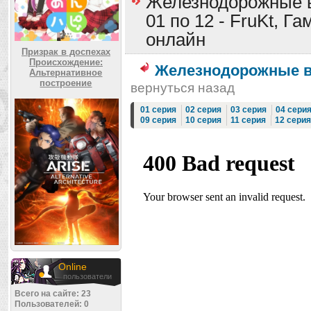
Железнодорожные в
01 по 12 - FruKt, Г
онлайн
Призрак в доспехах
Происхождение:
Железнодорожные в
Альтернативное
построение
вернуться назад
01 серия
02 серия
03 серия
04 сери
09 серия
10 серия
11 серия
12 серия
Online
пользователи
Всего на сайте: 23
Пользователей: 0