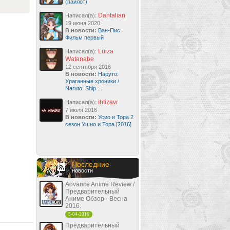
(пайлот)
Dantalian
Написал(а):
19 июня 2020
В новости:
Ван-Пис:
Фильм первый
Luiza
Написал(а):
Watanabe
12 сентября 2016
В новости:
Наруто:
Ураганные хроники /
Naruto: Ship ...
ihtizavr
Написал(а):
7 июля 2016
В новости:
Усио и Тора 2
сезон Ушио и Тора [2016]
Последние
новости
Advance Anime Review /
Предварительный
Аниме Обзор - Весна
2016.
5-04-2016
Предварительный