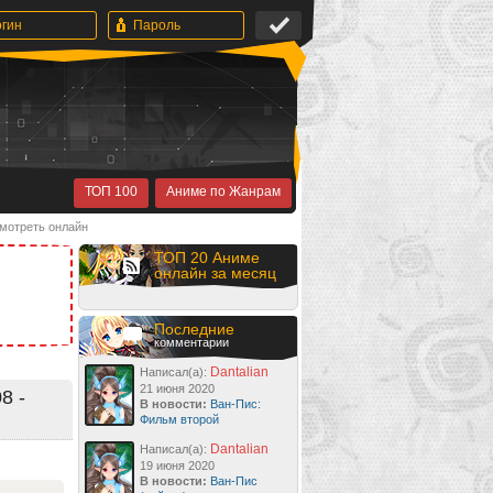
ТОП 100
Аниме по Жанрам
смотреть онлайн
ТОП 20 Аниме
онлайн за месяц
Последние
комментарии
Dantalian
Написал(а):
21 июня 2020
8 -
В новости:
Ван-Пис:
Фильм второй
Dantalian
Написал(а):
19 июня 2020
В новости:
Ван-Пис