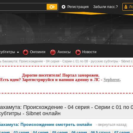
Регистрация
Забыли пасс.?
субтитры
Онгоинги
Анонсы
Новости
 Бахамута: Происхождение - 04 серия - Серии с 01 по 08 - русские субтитры - Sibnet 
Дорогие посетители! Портал заморожен.
Есть идеи? Зарегистрируйся и напиши админу в ЛС -
Sepherot
.
ахамута: Происхождение - 04 серия - Серии с 01 по 0
субтитры - Sibnet онлайн
Бахамута: Происхождение смотреть онлайн
- вернуться назад
 серия
03 серия
04 серия
05 серия
06 серия
06,5 спэшл
07 серия