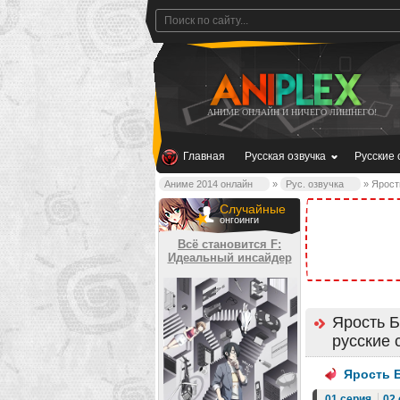
АНИМЕ ОНЛАЙН И НИЧЕГО ЛИШНЕГО!
Главная
Русская озвучка
Русские 
Аниме 2014 онлайн
»
Рус. озвучка
» Ярость
Случайные
онгоинги
Всё становится F:
Идеальный инсайдер
Ярость Б
русские 
Ярость 
01 серия
02