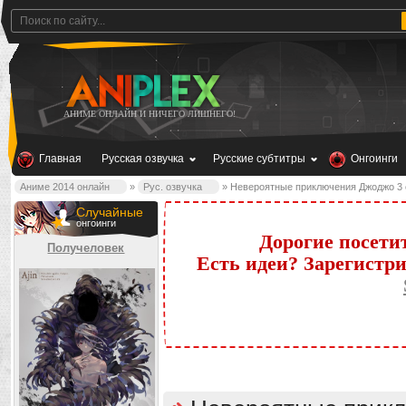
АНИМЕ ОНЛАЙН И НИЧЕГО ЛИШНЕГО!
Главная
Русская озвучка
Русские субтитры
Онгоинги
Аниме 2014 онлайн
»
Рус. озвучка
» Невероятные приключения Джоджо 3 сез
Случайные
онгоинги
Дорогие посети
Получеловек
Есть идеи? Зарегистр