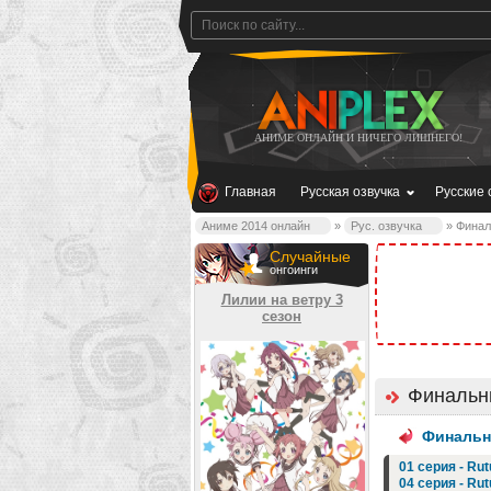
АНИМЕ ОНЛАЙН И НИЧЕГО ЛИШНЕГО!
Главная
Русская озвучка
Русские 
Аниме 2014 онлайн
»
Рус. озвучка
» Финал
Случайные
онгоинги
Лилии на ветру 3
сезон
Финальны
Финальн
01 серия - Ru
04 серия - Ru