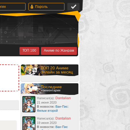
ТОП 100
Аниме по Жанрам
ТОП 20 Аниме
онлайн за месяц
Последние
комментарии
Dantalian
Написал(а):
21 июня 2020
В новости:
Ван-Пис:
Фильм второй
Dantalian
Написал(а):
19 июня 2020
В новости:
Ван-Пис