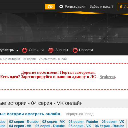
Регистрация
Забыли пасс.?
субтитры
Онгоинги
Анонсы
Новости
ьные истории - 04 серия - VK смотреть онлайн
Дорогие посетители! Портал заморожен.
Есть идеи? Зарегистрируйся и напиши админу в ЛС -
Sepherot
.
е истории - 04 серия - VK онлайн
ые истории смотреть онлайн
- вернуться назад
tube
02 серия - Rutube
02 серия - VK
03 серия - Rutube
03 серия - VK
tube
04 серия - VK
05 серия - Rutube
05 серия - VK
06 серия - Rutube