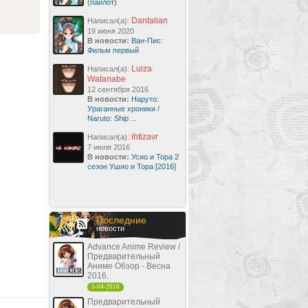
(пайлот)
Dantalian
Написал(а):
19 июня 2020
В новости:
Ван-Пис:
Фильм первый
Luiza
Написал(а):
Watanabe
12 сентября 2016
В новости:
Наруто:
Ураганные хроники /
Naruto: Ship ...
ihtizavr
Написал(а):
7 июля 2016
В новости:
Усио и Тора 2
сезон Ушио и Тора [2016]
Последние
новости
Advance Anime Review /
Предварительный
Аниме Обзор - Весна
2016.
5-04-2016
Предварительный