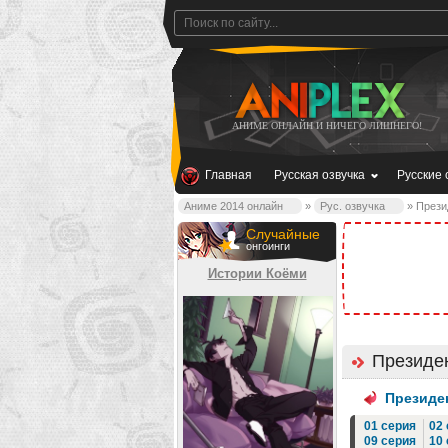
АНИМЕ ОНЛАЙН И НИЧЕГО ЛИШНЕГО!
Главная
Русская озвучка
Русские 
Аниме 2014 онлайн
»
Рус. озвучка
» Презид
Случайные
онгоинги
Истории Коёми
Президен
Президен
01 серия
02
09 серия
10