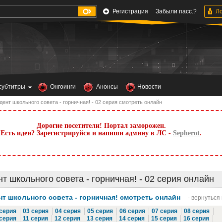
Регистрация
Забыли пасс.?
субтитры
Онгоинги
Анонсы
Новости
ент школьного совета - горничная! - 02 серия смотреть онлайн
Дорогие посетители! Портал заморожен.
Есть идеи? Зарегистрируйся и напиши админу в ЛС -
Sepherot
.
т школьного совета - горничная! - 02 серия онлайн
т школьного совета - горничная! смотреть онлайн
- вернуться
 серия
03 серия
04 серия
05 серия
06 серия
07 серия
08 серия
 серия
11 серия
12 серия
13 серия
14 серия
15 серия
16 серия