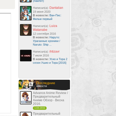
(пайлот)
Dantalian
Написал(а):
19 июня 2020
В новости:
Ван-Пис:
Фильм первый
Luiza
Написал(а):
Watanabe
12 сентября 2016
В новости:
Наруто:
Ураганные хроники /
Naruto: Ship ...
ihtizavr
Написал(а):
7 июля 2016
В новости:
Усио и Тора 2
сезон Ушио и Тора [2016]
Последние
новости
Advance Anime Review /
Предварительный
Аниме Обзор - Весна
2016.
5-04-2016
Предварительный