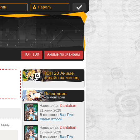
ТОП 100
Аниме по Жанрам
ТОП 20 Аниме
онлайн за месяц
Последние
комментарии
Dantalian
Написал(а):
21 июня 2020
В новости:
Ван-Пис:
Фильм второй
 назад
Dantalian
Написал(а):
19 июня 2020
В новости:
Ван-Пис