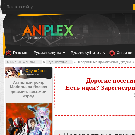
АНИМЕ ОНЛАЙН И НИЧЕГО ЛИШНЕГО!
Главная
Русская озвучка
Русские субтитры
Онгоинги
Аниме 2014 онлайн
»
Рус. озвучка
» Невероятные приключения Джоджо 3 се
Случайные
онгоинги
Дорогие посети
Активный рейд:
Есть идеи? Зарегистр
Мобильная боевая
дивизия, восьмой
отряд