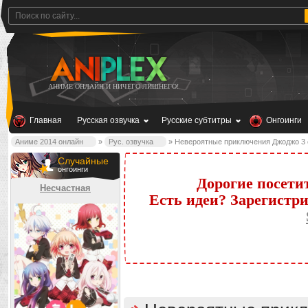
АНИМЕ ОНЛАЙН И НИЧЕГО ЛИШНЕГО!
Главная
Русская озвучка
Русские субтитры
Онгоинги
Аниме 2014 онлайн
»
Рус. озвучка
» Невероятные приключения Джоджо 3 се
Случайные
онгоинги
Дорогие посети
Несчастная
Есть идеи? Зарегистр