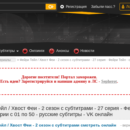
Регистрация
Забыли пасс.?
субтитры
Онгоинги
Анонсы
Новости
ериалы
» Фейри Тейл / Хвост Феи - 2 сезон с субтитрами - 27 серия - Фейри Тейл - 
Дорогие посетители! Портал заморожен.
Есть идеи? Зарегистрируйся и напиши админу в ЛС -
Sepherot
.
йл / Хвост Феи - 2 сезон с субтитрами - 27 серия - Ф
ерии с 01 по 50 - русские субтитры - VK онлайн
йл / Хвост Феи - 2 сезон с субтитрами смотреть онлайн
- вер