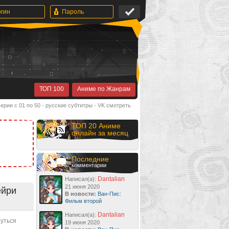
ТОП 100
Аниме по Жанрам
серии с 01 по 50 - русские субтитры - VK смотреть
ТОП 20 Аниме
онлайн за месяц
Последние
комментарии
Dantalian
Написал(а):
21 июня 2020
ейри
В новости:
Ван-Пис:
Фильм второй
Dantalian
Написал(а):
нуться
19 июня 2020