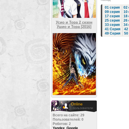
01 серия
02
09 серия
10
17 серия
18
25 серия
26
Усио и Тора 2 сезон
33 серия
34
Ушио и Тора [2016]
41 Серия
42
49 Серия
50
Online
пользователи
Всего на сайте: 29
Пользователей: 0
Роботов: 2
Yandex
,
Google