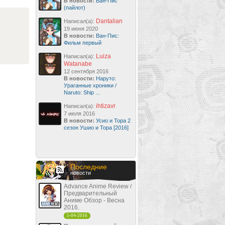
В новости:
Ван-Пис
(пайлот)
Dantalian
Написал(а):
19 июня 2020
В новости:
Ван-Пис:
Фильм первый
Luiza
Написал(а):
Watanabe
12 сентября 2016
В новости:
Наруто:
Ураганные хроники /
Naruto: Ship ...
ihtizavr
Написал(а):
7 июля 2016
В новости:
Усио и Тора 2
сезон Ушио и Тора [2016]
Последние
новости
Advance Anime Review /
Предварительный
Аниме Обзор - Весна
2016.
5-04-2016