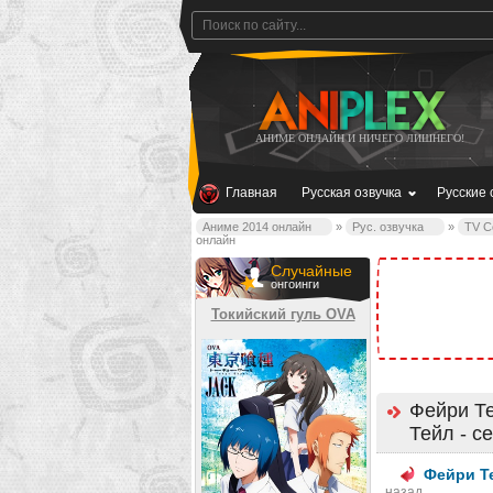
АНИМЕ ОНЛАЙН И НИЧЕГО ЛИШНЕГО!
Главная
Русская озвучка
Русские 
Аниме 2014 онлайн
»
Рус. озвучка
»
TV С
онлайн
Случайные
онгоинги
Токийский гуль OVA
Фейри Те
Тейл - с
Фейри Те
назад