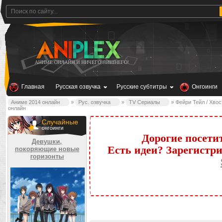
АНИМЕ ОНЛАЙН И НИЧЕГО ЛИШНЕГО!
Главная
Русская озвучка
Русские субтитры
Онгоинги
Аниме 2014 онлайн
»
Рус. озвучка
»
TV Сериалы
» Фейри Тейл / Хвост
онлайн
Случайные
онгоинги
Дорогие посети
Девушки,
Есть идеи? Зарегистр
покоряющие новые
горизонты